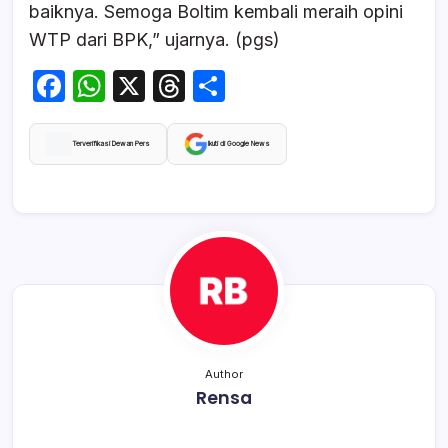
baiknya. Semoga Boltim kembali meraih opini
WTP dari BPK,” ujarnya.‎ (pgs)
F
W
X
T
S
a
h
hr
h
c
at
e
ar
Terverifikasi Dewan Pers
Ikuti di Google News
e
s
a
e
b
A
d
o
p
s
o
p
k
Author
Rensa