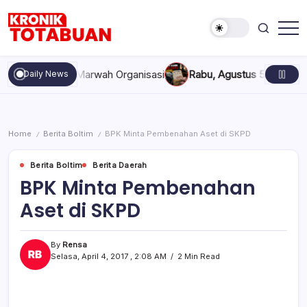
Skip
to
content
Berita
Kronik
Terkini
Totabuan
hari
kan, dan Marwah Organisasi
Rabu, Agustus 5, 2026 , 11:44 A
Daily News
ini
Kronik
Totabuan
Home
Berita Boltim
BPK Minta Pembenahan Aset di SKPD
/
/
Berita Boltim
Berita Daerah
BPK Minta Pembenahan
Aset di SKPD
By
Rensa
Selasa, April 4, 2017 , 2:08 AM
2 Min Read