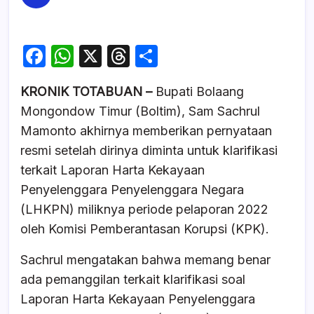
F
W
X
T
S
a
h
hr
h
KRONIK TOTABUAN –
Bupati Bolaang
c
at
e
ar
Mongondow Timur (Boltim), Sam Sachrul
e
s
a
e
Mamonto akhirnya memberikan pernyataan
b
A
d
resmi setelah dirinya diminta untuk klarifikasi
o
p
s
terkait Laporan Harta Kekayaan
o
p
Penyelenggara Penyelenggara Negara
k
(LHKPN) miliknya periode pelaporan 2022
oleh Komisi Pemberantasan Korupsi (KPK).
Sachrul mengatakan bahwa memang benar
ada pemanggilan terkait klarifikasi soal
Laporan Harta Kekayaan Penyelenggara