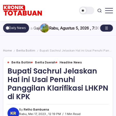
Skip
to
content
Berita
Kronik
Terkini
Totabuan
hari
lan Terima Gaji
Rabu, Agustus 5, 2026 , 7:30 AM
Pertamina T
Daily News
ini
Kronik
Totabuan
Home
Berita Boltim
Bupati Sachrul Jelaskan Hal ini Usai Penuhi Panggilan Klarifikasi LHKPN di KPK
/
/
Berita Boltim
Berita Daerah
Headline News
Bupati Sachrul Jelaskan
Hal ini Usai Penuhi
Panggilan Klarifikasi LHKPN
di KPK
By
Retho Bambuena
Rabu, Mei 17, 2023 , 12:19 PM
1 Min Read