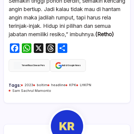
Semakin tinggi pohon berdiri, semakin kencang
angin bertiup. Jadi kalau tidak mau di hantam
angin maka jadilah rumput, tapi harus rela
terinjak-injak. Hidup ini pilihan dan semua
jabatan memiliki resiko,” imbuhnya.
(Retho)
F
W
X
T
S
a
h
hr
h
c
at
e
ar
Terverifikasi Dewan Pers
Ikuti di Google News
e
s
a
e
b
A
d
Tags:
2023
boltim
headline
KPK
LHKPN
Sam Sachrul Mamonto
o
p
s
o
p
k