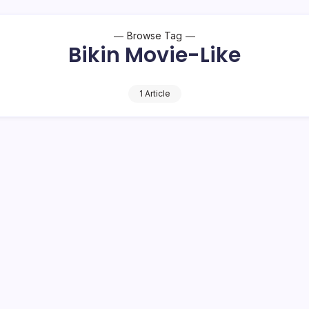
Browse Tag
Bikin Movie-Like
1 Article
20 Ultra
i dengan kompetisi Samsung Galaxy Movie Studio (GMS) 2020
rkshop Festival Film Indonesia (FFI), Samsung…