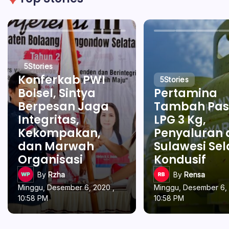
5
Stories
Konferkab PWI
5
Stories
Bolsel, Sintya
Pertamina
Berpesan Jaga
Tambah Pas
Integritas,
LPG 3 Kg,
Kekompakan,
Penyaluran 
dan Marwah
Sulawesi Se
Organisasi
Kondusif
By
Rzha
By
Rensa
Minggu, Desember 6, 2020 ,
Minggu, Desember 6, 
10:58 PM
10:58 PM