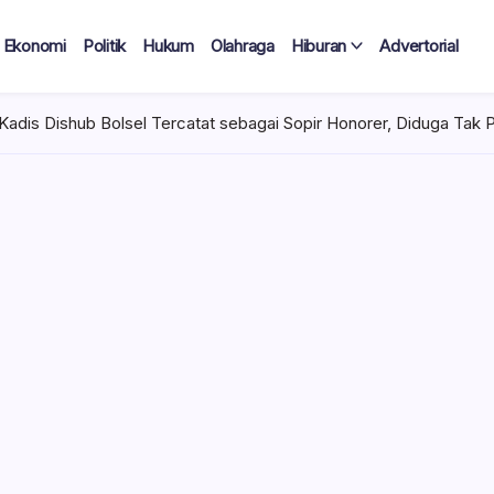
Ekonomi
Politik
Hukum
Olahraga
Hiburan
Advertorial
ercatat sebagai Sopir Honorer, Diduga Tak Pernah Bertugas Tiap 
 Tercatat
Diduga Tak
lan Terima
 mencuat di lingkungan
el). Kepala Dinas
n diduga mengangkat anak