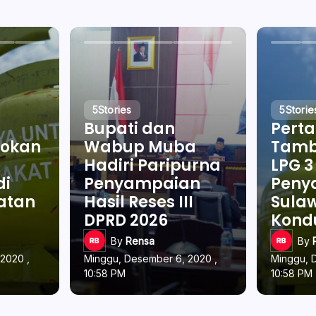
5
Stories
5
Storie
Bupati dan
Pert
okan
Wabup Muba
Tamb
Hadiri Paripurna
LPG 3
di
Penyampaian
Penya
latan
Hasil Reses III
Sulaw
DPRD 2026
Kond
By
Rensa
By
2020 ,
Minggu, Desember 6, 2020 ,
Minggu, 
10:58 PM
10:58 PM