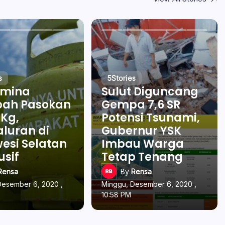
s
5
Stories
amina
Sulut Diguncang
ah Pasokan
Gempa 7,6 SR
 Kg,
Potensi Tsunami,
luran di
Gubernur YSK
esi Selatan
Imbau Warga
usif
Tetap Tenang
Rensa
By
Rensa
Desember 6, 2020 ,
Minggu, Desember 6, 2020 ,
10:58 PM