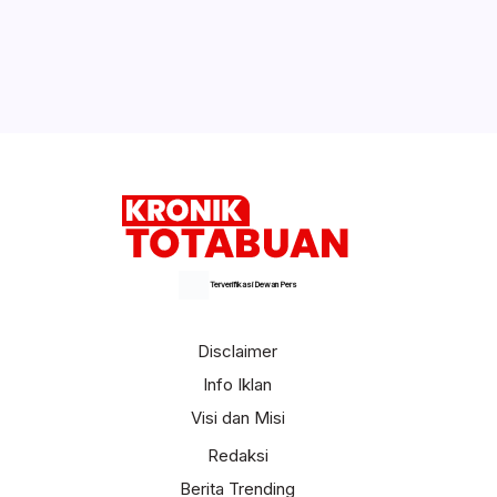
Kesepian, Wanita Ini Bercinta dengan
Kuda yang Diberi Viagra
Selengkapnya
Terverifikasi Dewan Pers
Disclaimer
Info Iklan
Visi dan Misi
Redaksi
Berita Trending