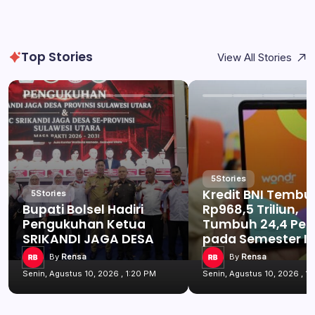
Top Stories
View All Stories
5
Stories
Kredit BNI Tembu
5
Stories
Bupati Bolsel Hadiri
Rp968,5 Triliun,
Pengukuhan Ketua
Tumbuh 24,4 Per
SRIKANDI JAGA DESA
pada Semester I 
By
Rensa
By
Rensa
Senin, Agustus 10, 2026 , 1:20 PM
Senin, Agustus 10, 2026 , 1