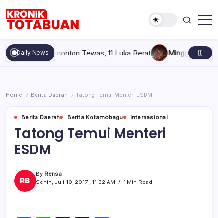
Skip
to
content
Berita
Kronik
Terkini
Totabuan
hari
pai, 6 Penonton Tewas, 11 Luka Berat
Minggu, Agustus 9, 2
Daily News
ini
Kronik
Totabuan
Home
Berita Daerah
Tatong Temui Menteri ESDM
/
/
Berita Daerah
Berita Kotamobagu
Internasional
Tatong Temui Menteri
ESDM
By
Rensa
Senin, Juli 10, 2017 , 11:32 AM
1 Min Read