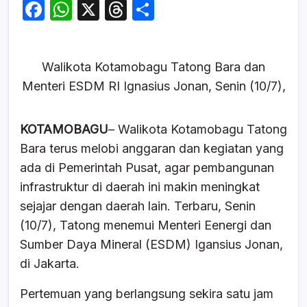
F
W
X
T
S
a
h
hr
h
c
at
e
ar
Walikota Kotamobagu Tatong Bara dan
e
s
a
e
Menteri ESDM RI Ignasius Jonan, Senin (10/7),
b
A
d
o
p
s
KOTAMOBAGU
– Walikota Kotamobagu Tatong
o
p
Bara terus melobi anggaran dan kegiatan yang
k
ada di Pemerintah Pusat, agar pembangunan
infrastruktur di daerah ini makin meningkat
sejajar dengan daerah lain. Terbaru, Senin
(10/7), Tatong menemui Menteri Eenergi dan
Sumber Daya Mineral (ESDM) Igansius Jonan,
di Jakarta.
Pertemuan yang berlangsung sekira satu jam