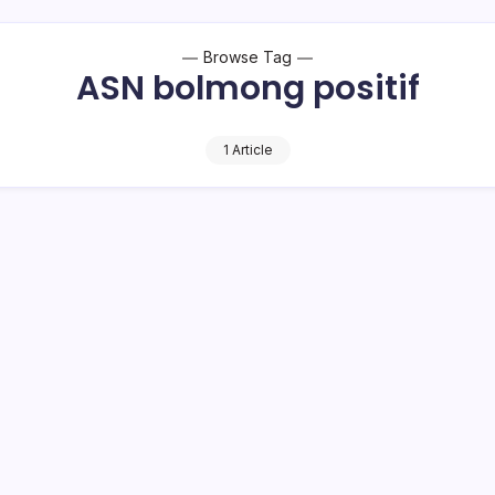
Browse Tag
ASN bolmong positif
1 Article
ongondow (Bolmong) bertambah lagi. Kamis (14/9/2020), satu
rus Korona. Sebelumnya 1 ASN asal Kecamatan…