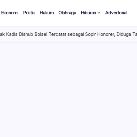
Ekonomi
Politik
Hukum
Olahraga
Hiburan
Advertorial
l Tercatat sebagai Sopir Honorer, Diduga Tak Pernah Bertugas Ti
 Tercatat
Diduga Tak
lan Terima
 mencuat di lingkungan
el). Kepala Dinas
n diduga mengangkat anak