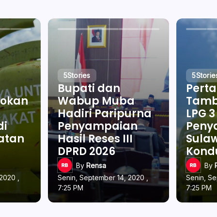
5
Stories
5
Storie
Bupati dan
Pert
okan
Wabup Muba
Tamb
Hadiri Paripurna
LPG 3
di
Penyampaian
Penya
latan
Hasil Reses III
Sulaw
DPRD 2026
Kond
By
Rensa
By
2020 ,
Senin, September 14, 2020 ,
Senin, Se
7:25 PM
7:25 PM