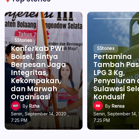
5
Stories
Konferkab PWI
5
Stories
Bolsel, Sintya
Pertamina
Berpesan Jaga
Tambah Pas
Integritas,
LPG 3 Kg,
Kekompakan,
Penyaluran 
dan Marwah
Sulawesi Se
Organisasi
Kondusif
By
Rzha
By
Rensa
Senin, September 14, 2020 ,
Senin, September 14, 
7:25 PM
7:25 PM