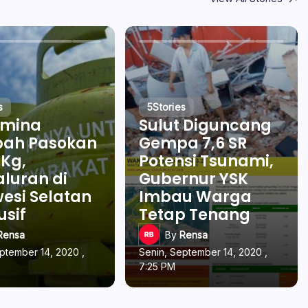
s
5
Stories
amina
Sulut Diguncang
ah Pasokan
Gempa 7,6 SR
 Kg,
Potensi Tsunami,
luran di
Gubernur YSK
esi Selatan
Imbau Warga
usif
Tetap Tenang
Rensa
By
Rensa
ptember 14, 2020 ,
Senin, September 14, 2020 ,
7:25 PM