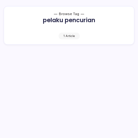
Browse Tag
pelaku pencurian
1 Article
Tim Anoa Polres Kotamobagu
Amankan Pelaku Pencurian dan
Penadah
2 Min Read
By
Rensa
KOTAMOBAGU– Tim Anoa Sabhara Polres Kotamobagu
berhasil mengungkap sejumlah kasus pencurian di