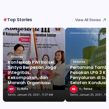
Top Stories
View All Stories
5
Stories
Konferkab PWI Bolsel,
5
Stories
Sintya Berpesan Jaga
Pertamina Tamb
Integritas,
Pasokan LPG 3 Kg
Kekompakan, dan
Penyaluran di Su
Marwah Organisasi
Selatan Kondusif
By
Rzha
By
Rensa
Senin, Januari 25, 2021 , 11:37 AM
Senin, Januari 25, 2021 , 11: