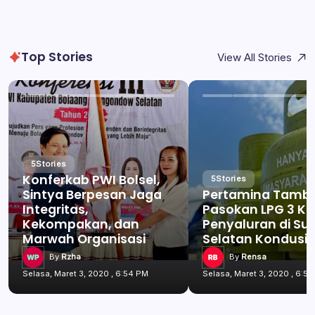
Top Stories
View All Stories
5
Stories
Konferkab PWI Bolsel,
5
Stories
Sintya Berpesan Jaga
Pertamina Tamb
Integritas,
Pasokan LPG 3 Kg
Kekompakan, dan
Penyaluran di Su
Marwah Organisasi
Selatan Kondusif
By
Rzha
By
Rensa
Selasa, Maret 3, 2020 , 6:54 PM
Selasa, Maret 3, 2020 , 6:5