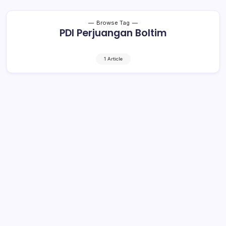
Browse Tag
PDI Perjuangan Boltim
1 Article
Sehan Landjar Yakin PDI Perjuangan
Ikut Usung Putrinya di Pilkada Boltim,
Kader ‘Banteng’ Ingin Begini!
2 Min Read
By
Rensa
BOLTIM– Situasi politik di Kabupaten Bolaang
Mongondow Timur (Boltim) jelang pilkada bupati dan