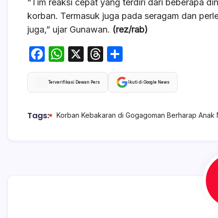
“Tim reaksi cepat yang terdiri dari beberapa
korban. Termasuk juga pada seragam dan perl
juga,” ujar Gunawan.
(rez/rab)
F
W
X
T
S
a
h
hr
h
c
at
e
ar
Terverifikasi Dewan Pers
Ikuti di Google News
e
s
a
e
b
A
d
Tags:
Korban Kebakaran di Gogagoman Berharap Anak 
o
p
s
o
p
k