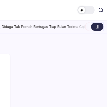
ernah Bertugas Tiap Bulan Terima Gaji
Rabu, Agustus 5, 2026