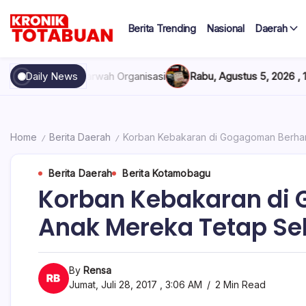
Skip
to
Berita Trending
Nasional
Daerah
content
Berita
Kronik
Terkini
hari
Totabuan
an Marwah Organisasi
Daily News
Rabu, Agustus 5, 2026 , 11:44 AM
Anak K
ini
Kronik
Totabuan
Home
Berita Daerah
Korban Kebakaran di Gogagoman Berha
/
/
Berita Daerah
Berita Kotamobagu
Korban Kebakaran di
Anak Mereka Tetap Se
By
Rensa
Jumat, Juli 28, 2017 , 3:06 AM
2 Min Read