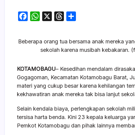
F
W
X
T
S
a
h
hr
h
c
at
e
ar
Beberapa orang tua bersama anak mereka yang 
e
s
a
e
sekolah karena musibah kebakaran. (f
b
A
d
o
p
s
KOTAMOBAGU
– Kesedihan mendalam dirasaka
o
p
Gogagoman, Kecamatan Kotamobagu Barat, Jumat
k
materi yang cukup besar karena kehilangan temp
kekhawatiran anak mereka tak bisa lanjut sekol
Selain kendala biaya, perlengkapan sekolah mi
tersisa harta benda. Kini 23 kepala keluarga 
Pemkot Kotamobagu dan pihak lainnya memban