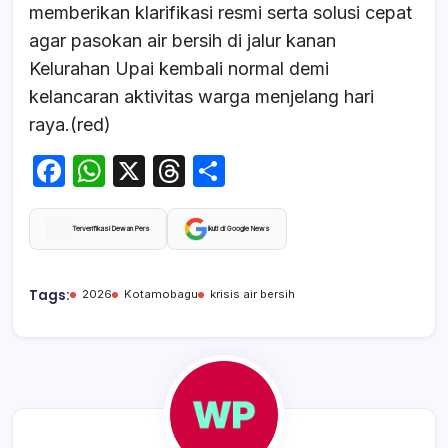
memberikan klarifikasi resmi serta solusi cepat
agar pasokan air bersih di jalur kanan
Kelurahan Upai kembali normal demi
kelancaran aktivitas warga menjelang hari
raya.(red)
F
W
X
T
S
a
h
hr
h
c
at
e
ar
Terverifikasi Dewan Pers
Ikuti di Google News
e
s
a
e
b
A
d
Tags:
2026
Kotamobagu
krisis air bersih
o
p
s
o
p
k