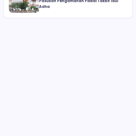
Pasukan Pengamanan Pawai Takbir Idul
Adha
Wabup Deddy Minta ASN Bolsel Bijak
Kelola Keuangan, Hindari Pinjol dan Judi
Online