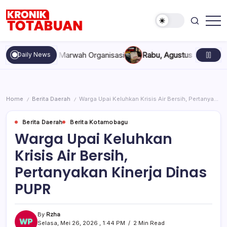
Skip
to
content
Berita
Kronik
Terkini
Totabuan
hari
an, dan Marwah Organisasi
Rabu, Agustus 5, 2026 , 11:44 AM
A
Daily News
ini
Kronik
Totabuan
Home
Berita Daerah
Warga Upai Keluhkan Krisis Air Bersih, Pertanyakan Kinerja Dinas PUPR
/
/
Berita Daerah
Berita Kotamobagu
Warga Upai Keluhkan
Krisis Air Bersih,
Pertanyakan Kinerja Dinas
PUPR
By
Rzha
Selasa, Mei 26, 2026 , 1:44 PM
2 Min Read