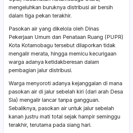
e
s
a
e
mengeluhkan buruknya distribusi air bersih
b
A
d
dalam tiga pekan terakhir.
o
p
s
Pasokan air yang dikelola oleh Dinas
o
p
Pekerjaan Umum dan Penataan Ruang (PUPR)
k
Kota Kotamobagu tersebut dilaporkan tidak
mengalir merata, hingga memicu kecurigaan
warga adanya ketidakberesan dalam
pembagian jalur distribusi.
​Warga menyoroti adanya kejanggalan di mana
pasokan air di jalur sebelah kiri (dari arah Desa
Sia) mengalir lancar tanpa gangguan.
Sebaliknya, pasokan air untuk jalur sebelah
kanan justru mati total sejak hampir seminggu
terakhir, terutama pada siang hari.