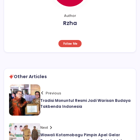
Author
Rzha
Follow Me
Other Articles
Previous
Tradisi Monuntul Resmi Jadi Warisan Budaya
Takbenda Indonesia
Next
Wawali Kotamobagu Pimpin Apel Gelar