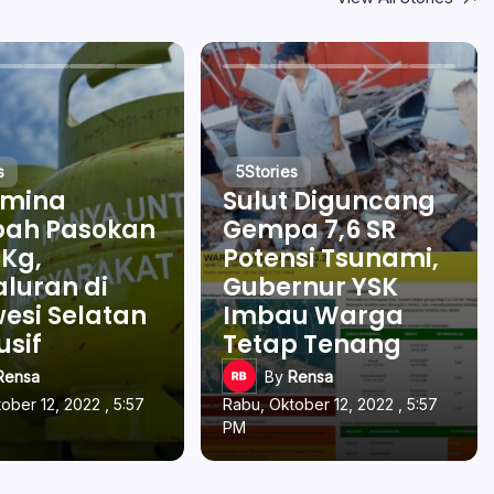
s
5
Stories
amina
Sulut Diguncang
ah Pasokan
Gempa 7,6 SR
 Kg,
Potensi Tsunami,
luran di
Gubernur YSK
esi Selatan
Imbau Warga
usif
Tetap Tenang
Rensa
By
Rensa
ober 12, 2022 , 5:57
Rabu, Oktober 12, 2022 , 5:57
PM