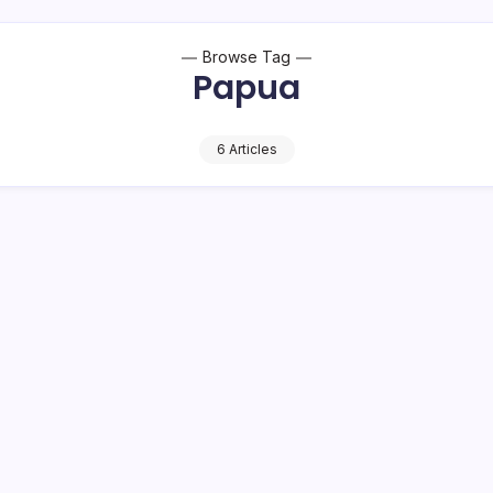
Browse Tag
Papua
6 Articles
s Yonmek 203/Arya Kemuning Perbaiki
at Ibadah di Pedalaman Papua
1 Min Read
a
TOTABUAN – Satuan Tugas (Satgas) Yonif Mekanis (Yonmek)