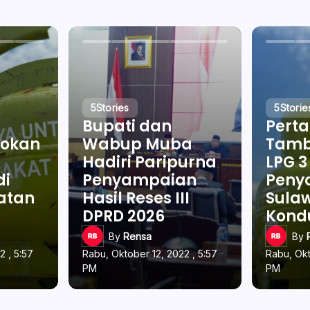
5
Stories
5
Storie
Bupati dan
Pert
okan
Wabup Muba
Tamb
Hadiri Paripurna
LPG 3
di
Penyampaian
Penya
latan
Hasil Reses III
Sulaw
DPRD 2026
Kond
By
Rensa
By
2 , 5:57
Rabu, Oktober 12, 2022 , 5:57
Rabu, Okt
PM
PM