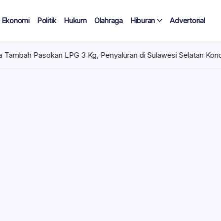
Ekonomi
Politik
Hukum
Olahraga
Hiburan
Advertorial
 3 Kg, Penyaluran di Sulawesi Selatan Kondusif
Selasa, Agu
 Tercatat
Diduga Tak
lan Terima
 mencuat di lingkungan
el). Kepala Dinas
n diduga mengangkat anak