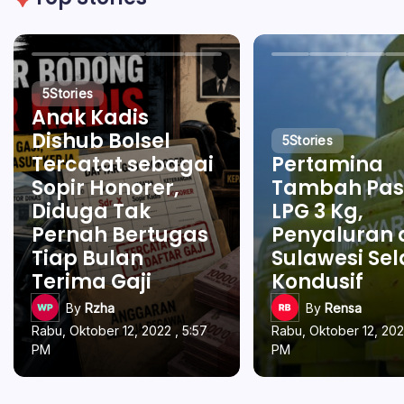
5
Stories
Anak Kadis
Dishub Bolsel
5
Stories
Tercatat sebagai
Pertamina
Sopir Honorer,
Tambah Pas
Diduga Tak
LPG 3 Kg,
Pernah Bertugas
Penyaluran 
Tiap Bulan
Sulawesi Se
Terima Gaji
Kondusif
By
Rzha
By
Rensa
Rabu, Oktober 12, 2022 , 5:57
Rabu, Oktober 12, 202
PM
PM