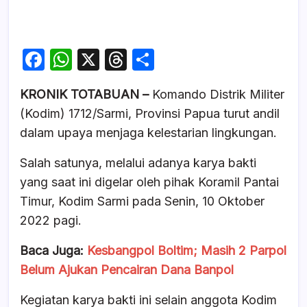
F
W
X
T
S
a
h
hr
h
KRONIK TOTABUAN –
Komando Distrik Militer
c
at
e
ar
(Kodim) 1712/Sarmi, Provinsi Papua turut andil
e
s
a
e
dalam upaya menjaga kelestarian lingkungan.
b
A
d
Salah satunya, melalui adanya karya bakti
o
p
s
yang saat ini digelar oleh pihak Koramil Pantai
o
p
Timur, Kodim Sarmi pada Senin, 10 Oktober
k
2022 pagi.
Baca Juga:
Kesbangpol Boltim; Masih 2 Parpol
Belum Ajukan Pencairan Dana Banpol
Kegiatan karya bakti ini selain anggota Kodim