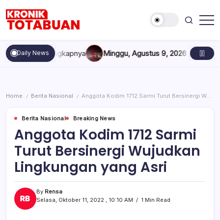
Skip
to
content
Berita
Kronik
Terkini
Totabuan
hari
dentitas Lengkapnya
Minggu, Agustus 9, 2026 , 11:23 PM
Data 
Daily News
ini
Kronik
Totabuan
Home
Berita Nasional
Anggota Kodim 1712 Sarmi Turut Bersinergi Wujudkan Lingkungan yang Asri
/
/
Berita Nasional
Breaking News
Anggota Kodim 1712 Sarmi
Turut Bersinergi Wujudkan
Lingkungan yang Asri
By
Rensa
Selasa, Oktober 11, 2022 , 10:10 AM
1 Min Read