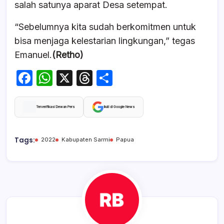
salah satunya aparat Desa setempat.
“Sebelumnya kita sudah berkomitmen untuk
bisa menjaga kelestarian lingkungan,” tegas
Emanuel.
(Retho)
F
W
X
T
S
a
h
hr
h
c
at
e
ar
Terverifikasi Dewan Pers
Ikuti di Google News
e
s
a
e
b
A
d
Tags:
2022
Kabupaten Sarmi
Papua
o
p
s
o
p
k