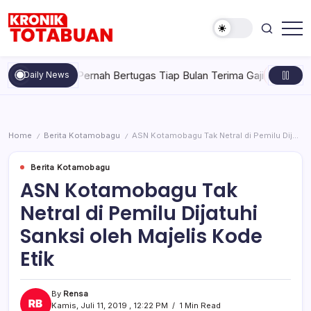
Skip
to
content
Berita
Kronik
Terkini
Totabuan
hari
iduga Tak Pernah Bertugas Tiap Bulan Terima Gaji
Rabu, Agus
Daily News
ini
Kronik
Totabuan
Home
Berita Kotamobagu
ASN Kotamobagu Tak Netral di Pemilu Dijatuhi Sanksi oleh Majelis Kode Etik
/
/
Berita Kotamobagu
ASN Kotamobagu Tak
Netral di Pemilu Dijatuhi
Sanksi oleh Majelis Kode
Etik
By
Rensa
Kamis, Juli 11, 2019 , 12:22 PM
1 Min Read