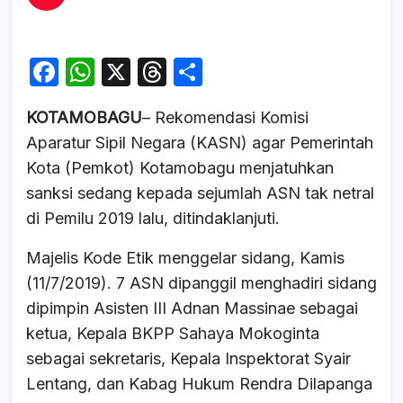
F
W
X
T
S
a
h
hr
h
KOTAMOBAGU
– Rekomendasi Komisi
c
at
e
ar
Aparatur Sipil Negara (KASN) agar Pemerintah
e
s
a
e
Kota (Pemkot) Kotamobagu menjatuhkan
b
A
d
sanksi sedang kepada sejumlah ASN tak netral
o
p
s
di Pemilu 2019 lalu, ditindaklanjuti.
o
p
Majelis Kode Etik menggelar sidang, Kamis
k
(11/7/2019). 7 ASN dipanggil menghadiri sidang
dipimpin Asisten III Adnan Massinae sebagai
ketua, Kepala BKPP Sahaya Mokoginta
sebagai sekretaris, Kepala Inspektorat Syair
Lentang, dan Kabag Hukum Rendra Dilapanga