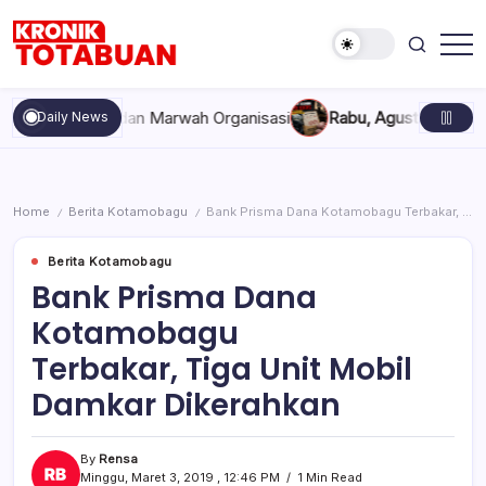
Skip
to
content
Berita
Kronik
Terkini
Totabuan
hari
ekompakan, dan Marwah Organisasi
Rabu, Agustus 5, 2026 , 11
Daily News
ini
Kronik
Totabuan
Home
Berita Kotamobagu
Bank Prisma Dana Kotamobagu Terbakar, Tiga Unit Mobil Damkar Dikerahkan
/
/
Berita Kotamobagu
Bank Prisma Dana
Kotamobagu
Terbakar, Tiga Unit Mobil
Damkar Dikerahkan
By
Rensa
Minggu, Maret 3, 2019 , 12:46 PM
1 Min Read