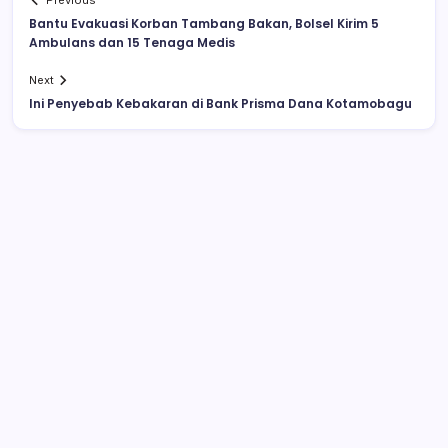
Previous
Bantu Evakuasi Korban Tambang Bakan, Bolsel Kirim 5
Ambulans dan 15 Tenaga Medis
Next
Ini Penyebab Kebakaran di Bank Prisma Dana Kotamobagu
Tersangka Cabul di Kecamatan Amurang
Berhasil Dibekuk Polisi