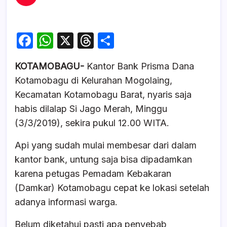
F
W
X
T
S
a
h
hr
h
KOTAMOBAGU-
Kantor Bank Prisma Dana
c
at
e
ar
Kotamobagu di Kelurahan Mogolaing,
e
s
a
e
Kecamatan Kotamobagu Barat, nyaris saja
b
A
d
habis dilalap Si Jago Merah, Minggu
o
p
s
(3/3/2019), sekira pukul 12.00 WITA.
o
p
Api yang sudah mulai membesar dari dalam
k
kantor bank, untung saja bisa dipadamkan
karena petugas Pemadam Kebakaran
(Damkar) Kotamobagu cepat ke lokasi setelah
adanya informasi warga.
Belum diketahui pasti apa penyebab