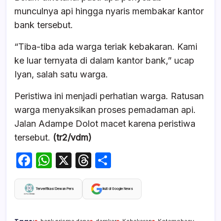
munculnya api hingga nyaris membakar kantor
bank tersebut.
“Tiba-tiba ada warga teriak kebakaran. Kami
ke luar ternyata di dalam kantor bank,” ucap
Iyan, salah satu warga.
Peristiwa ini menjadi perhatian warga. Ratusan
warga menyaksikan proses pemadaman api.
Jalan Adampe Dolot macet karena peristiwa
tersebut.
(tr2/vdm)
F
W
X
T
S
a
h
hr
h
c
at
e
ar
Terverifikasi Dewan Pers
Ikuti di Google News
e
s
a
e
bank prisma dana
damkar
Kebakaran
Kotamobagu