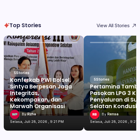
Top Stories
View All Stories
5
Stories
Konferkab PWI Bolsel,
5
Stories
Sintya Berpesan Jaga
Pertamina Tamb
Integritas,
Pasokan LPG 3 Kg
Kekompakan, dan
Penyaluran di Su
Marwah Organisasi
Selatan Kondusif
By
Rzha
By
Rensa
Selasa, Juli 28, 2026 , 9:21 PM
Selasa, Juli 28, 2026 , 9:21