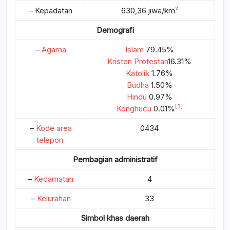
– Kepadatan
630,36 jiwa/km
2
Demografi
–
Agama
Islam
79.45%
Kristen Protestan
16.31%
Katolik
1.76%
Budha
1.50%
Hindu
0.97%
[3]
Konghucu
0.01%
–
Kode area
0434
telepon
Pembagian administratif
–
Kecamatan
4
–
Kelurahan
33
Simbol khas daerah