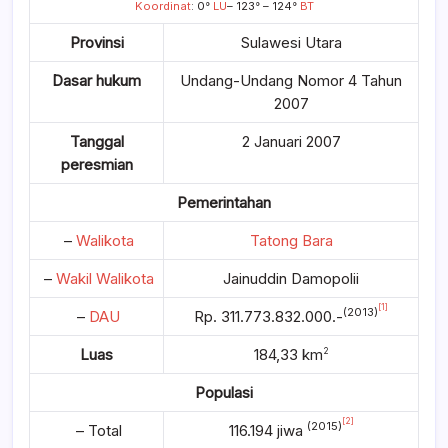
Koordinat
: 0°
LU
– 123° – 124°
BT
Provinsi
Sulawesi Utara
Dasar hukum
Undang-Undang Nomor 4 Tahun
2007
Tanggal
2 Januari 2007
peresmian
Pemerintahan
–
Walikota
Tatong Bara
–
Wakil Walikota
Jainuddin Damopolii
[1]
(2013)
–
DAU
Rp. 311.773.832.000.-
Luas
184,33 km
2
Populasi
[2]
(2015)
– Total
116.194 jiwa