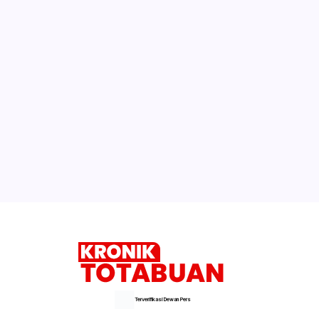
Cegah Pelanggaran Hukum Sektor
Energi, Pertamina Sulawesi Gandeng
Kejati Sultra
Wali Kota Minta DP4K & KP Serius
Tangani Flu Burung
Rolling Bergeser Tahun Depan
Selengkapnya
Terverifikasi Dewan Pers