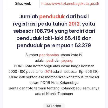
Situs web
http://www.kotamobagukota.go.id/
Jumlah
penduduk
dari hasil
registrasi pada tahun
2012
, yaitu
sebesar 108.794 yang terdiri dari
penduduk laki-laki 55.415 dan
penduduk perempuan 53.379
Sumber
pendapatan
utama kota ini
adalah
padi
dan
jagung
.
PDRB Kota Kotamobgu atas dasar harga konstan
2000=100 pada tahun
2011
adalah sebesar Rp. 506,39,-
Milliar dan sektor jasa memberikan konstribusi terbesar
dalam PDRB Kota Kotamobgu
Berita dan foto terbaru tentang Kotamobagu semuanya
ada di Kronik Totabuan
2369 Articles