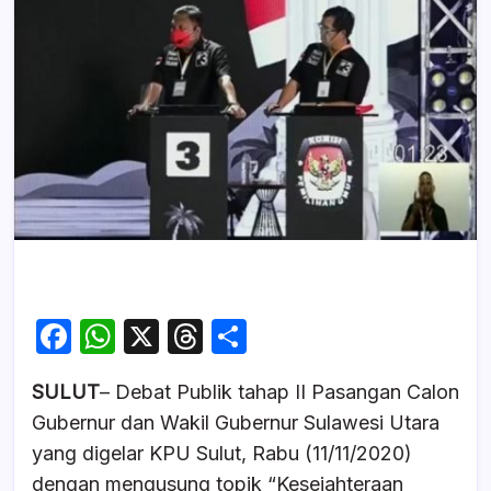
F
W
X
T
S
a
h
hr
h
SULUT
– Debat Publik tahap II Pasangan Calon
c
at
e
ar
Gubernur dan Wakil Gubernur Sulawesi Utara
e
s
a
e
yang digelar KPU Sulut, Rabu (11/11/2020)
b
A
d
dengan mengusung topik “Kesejahteraan