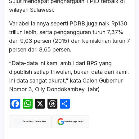
Sulut mendapat penghargaan TPID terbaik di
wilayah Sulawesi.
Variabel lainnya seperti PDRB juga naik Rp130
triliun lebih, serta pengangguran turun 7,37%
dari 9,03 persen (2015) dan kemiskinan turun 7
persen dari 8,65 persen.
“Data-data ini kami ambil dari BPS yang
dipublish setiap triwulan, bukan data dari kami.
Ini data sangat akurat,” kata Calon Gubernur
Nomor 3, Olly Dondokambey. (ahr)
F
W
X
T
S
a
h
hr
h
c
at
e
ar
Terverifikasi Dewan Pers
Ikuti di Google News
e
s
a
e