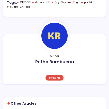
b
A
d
Tags:
CEP-SSL
debat
KPU
Olly Steven
Pilgub
politik
sulut
VAP HR
o
p
s
o
p
k
Author
Retho Bambuena
Follow Me
Other Articles