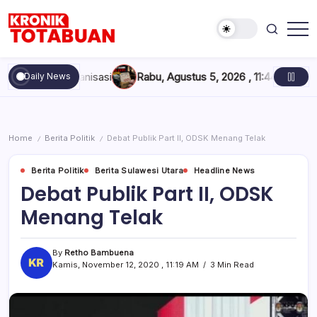
Skip
to
content
Berita
Kronik
Terkini
Totabuan
hari
rganisasi
Rabu, Agustus 5, 2026 , 11:44 AM
Anak Kadis Dishub
Daily News
ini
Kronik
Totabuan
Home
Berita Politik
Debat Publik Part II, ODSK Menang Telak
/
/
Berita Politik
Berita Sulawesi Utara
Headline News
Debat Publik Part II, ODSK
Menang Telak
By
Retho Bambuena
Kamis, November 12, 2020 , 11:19 AM
3 Min Read