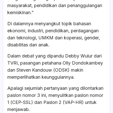
o
p
s
masyarakat, pendidikan dan penanggulangan
o
p
kemiskinan.”
k
Di dalamnya menyangkut topik bahasan
ekonomi, industri, pendidikan, perdagangan
dan teknologi, UMKM dan koperasi, gender,
disabilitas dan anak.
Dalam debat yang dipandu Debby Wulur dari
TVRI, pasangan petahana Olly Dondokambey
dan Steven Kandouw (ODSK) makin
memperlihatkan keunggulannya.
Apalagi sejumlah pertanyaan yang dilontarkan
paslon nomor 3 ini, menyulitkan paslon nomor
1 (CEP-SSL) dan Paslon 2 (VAP-HR) untuk
menjawab.