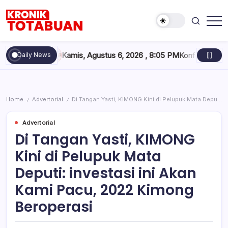
Skip
to
content
Berita
Kronik
Terkini
Totabuan
hari
6
Kamis, Agustus 6, 2026 , 8:05 PM
Konferkab PWI Bolsel, Si
Daily News
ini
Kronik
Totabuan
Home
Advertorial
Di Tangan Yasti, KIMONG Kini di Pelupuk Mata Deputi: investasi ini Akan Kami Pacu, 2022 Kimong Beroperasi
/
/
Advertorial
Di Tangan Yasti, KIMONG
Kini di Pelupuk Mata
Deputi: investasi ini Akan
Kami Pacu, 2022 Kimong
Beroperasi