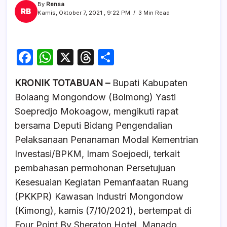
By
Rensa
Kamis, Oktober 7, 2021 , 9:22 PM
3 Min Read
F
W
X
T
S
a
h
hr
h
KRONIK TOTABUAN –
Bupati Kabupaten
c
at
e
ar
Bolaang Mongondow (Bolmong) Yasti
e
s
a
e
Soepredjo Mokoagow, mengikuti rapat
b
A
d
bersama Deputi Bidang Pengendalian
o
p
s
Pelaksanaan Penanaman Modal Kementrian
o
p
Investasi/BPKM, Imam Soejoedi, terkait
k
pembahasan permohonan Persetujuan
Kesesuaian Kegiatan Pemanfaatan Ruang
(PKKPR) Kawasan Industri Mongondow
(Kimong), kamis (7/10/2021), bertempat di
Four Point By Sheraton Hotel, Manado.