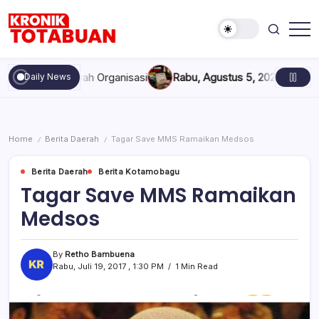
Skip
to
content
Berita
Kronik
Terkini
Totabuan
hari
 Marwah Organisasi
Rabu, Agustus 5, 2026 , 11:44 AM
Anak Kad
Daily News
ini
Kronik
Totabuan
Home
Berita Daerah
Tagar Save MMS Ramaikan Medsos
/
/
Berita Daerah
Berita Kotamobagu
Tagar Save MMS Ramaikan
Medsos
By
Retho Bambuena
Rabu, Juli 19, 2017 , 1:30 PM
1 Min Read