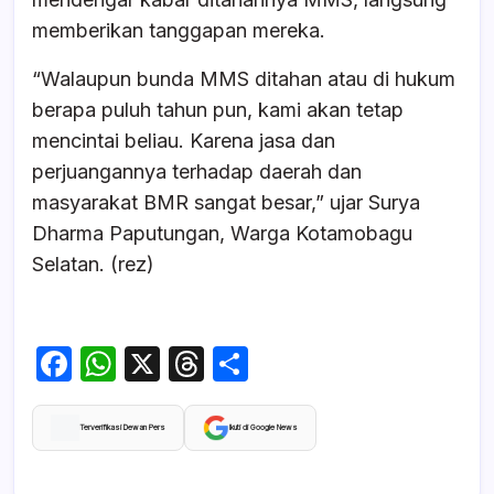
memberikan tanggapan mereka.
“Walaupun bunda MMS ditahan atau di hukum
berapa puluh tahun pun, kami akan tetap
mencintai beliau. Karena jasa dan
perjuangannya terhadap daerah dan
masyarakat BMR sangat besar,” ujar Surya
Dharma Paputungan, Warga Kotamobagu
Selatan. (rez)
F
W
X
T
S
a
h
hr
h
c
at
e
ar
Terverifikasi Dewan Pers
Ikuti di Google News
e
s
a
e