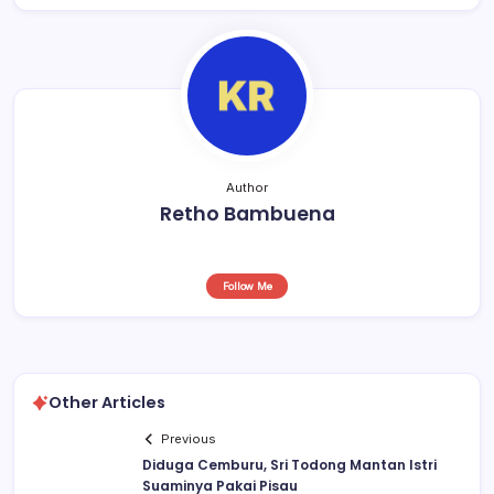
b
A
d
o
p
s
o
p
k
Author
Retho Bambuena
Follow Me
Other Articles
Previous
Diduga Cemburu, Sri Todong Mantan Istri
Suaminya Pakai Pisau