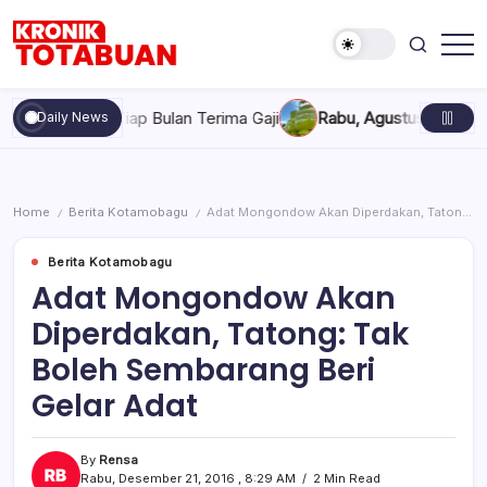
Skip
to
content
Berita
Kronik
Terkini
Totabuan
hari
Bulan Terima Gaji
Rabu, Agustus 5, 2026 , 7:30 AM
Pertamina
Daily News
ini
Kronik
Totabuan
Home
Berita Kotamobagu
Adat Mongondow Akan Diperdakan, Tatong: Tak Boleh Sembarang Beri Gelar Adat
/
/
Berita Kotamobagu
Adat Mongondow Akan
Diperdakan, Tatong: Tak
Boleh Sembarang Beri
Gelar Adat
By
Rensa
Rabu, Desember 21, 2016 , 8:29 AM
2 Min Read