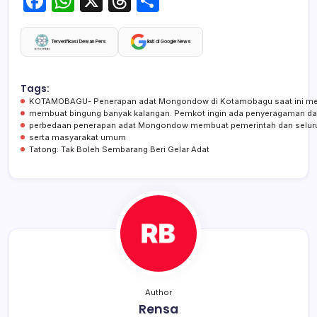
F
W
X
T
S
a
h
hr
h
c
at
e
ar
Terverifikasi Dewan Pers
Ikuti di Google News
e
s
a
e
b
A
d
Tags:
KOTAMOBAGU- Penerapan adat Mongondow di Kotamobagu saat ini menjad
o
p
s
membuat bingung banyak kalangan. Pemkot ingin ada penyeragaman dan
perbedaan penerapan adat Mongondow membuat pemerintah dan seluruh l
o
p
serta masyarakat umum
Tatong: Tak Boleh Sembarang Beri Gelar Adat
k
Author
Rensa