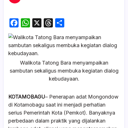
F
W
X
T
S
a
h
hr
h
c
at
e
ar
e
s
a
e
b
A
d
Walikota Tatong Bara menyampaikan
o
p
s
sambutan sekaligus membuka kegiatan dialog
o
p
kebudayaan.
k
KOTAMOBAGU
– Penerapan adat Mongondow
di Kotamobagu saat ini menjadi perhatian
serius Pemerintah Kota (Pemkot). Banyaknya
perbedaan dalam praktik yang dijalankan