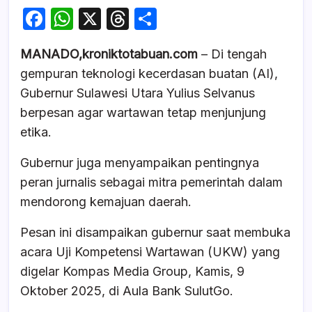
F
W
X
T
S
a
h
hr
h
MANADO,kroniktotabuan.com
– Di tengah
c
at
e
ar
gempuran teknologi kecerdasan buatan (AI),
e
s
a
e
Gubernur Sulawesi Utara Yulius Selvanus
b
A
d
berpesan agar wartawan tetap menjunjung
o
p
s
etika.
o
p
Gubernur juga menyampaikan pentingnya
k
peran jurnalis sebagai mitra pemerintah dalam
mendorong kemajuan daerah.
Pesan ini disampaikan gubernur saat membuka
acara Uji Kompetensi Wartawan (UKW) yang
digelar Kompas Media Group, Kamis, 9
Oktober 2025, di Aula Bank SulutGo.