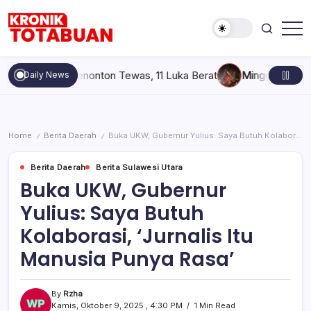
Skip
to
content
Berita
Kronik
Terkini
Totabuan
hari
ai, 6 Penonton Tewas, 11 Luka Berat
Minggu, Agustus 9, 202
Daily News
ini
Kronik
Totabuan
Home
Berita Daerah
Buka UKW, Gubernur Yulius: Saya Butuh Kolaborasi, ‘Jurnalis Itu Manusia Punya Rasa’
/
/
Berita Daerah
Berita Sulawesi Utara
Buka UKW, Gubernur
Yulius: Saya Butuh
Kolaborasi, ‘Jurnalis Itu
Manusia Punya Rasa’
By
Rzha
Kamis, Oktober 9, 2025 , 4:30 PM
1 Min Read