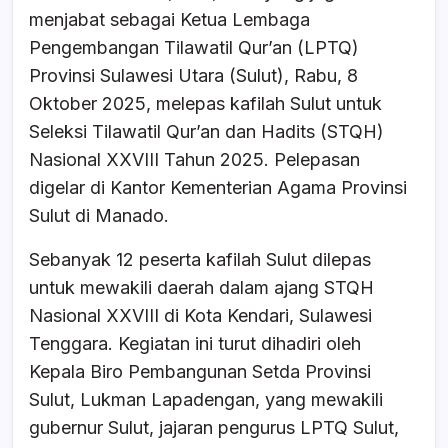
b
A
d
menjabat sebagai Ketua Lembaga
o
p
s
Pengembangan Tilawatil Qur’an (LPTQ)
o
p
Provinsi Sulawesi Utara (Sulut), Rabu, 8
k
Oktober 2025, melepas kafilah Sulut untuk
Seleksi Tilawatil Qur’an dan Hadits (STQH)
Nasional XXVIII Tahun 2025. Pelepasan
digelar di Kantor Kementerian Agama Provinsi
Sulut di Manado.
Sebanyak 12 peserta kafilah Sulut dilepas
untuk mewakili daerah dalam ajang STQH
Nasional XXVIII di Kota Kendari, Sulawesi
Tenggara. Kegiatan ini turut dihadiri oleh
Kepala Biro Pembangunan Setda Provinsi
Sulut, Lukman Lapadengan, yang mewakili
gubernur Sulut, jajaran pengurus LPTQ Sulut,