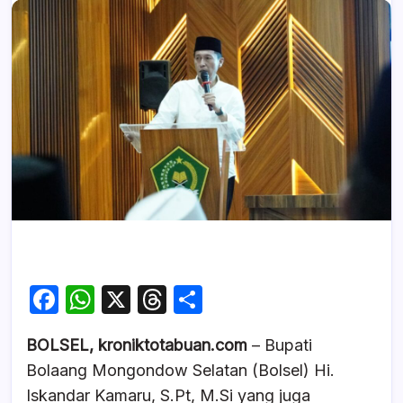
F
W
X
T
S
a
h
hr
h
BOLSEL, kroniktotabuan.com
– Bupati
c
at
e
ar
Bolaang Mongondow Selatan (Bolsel) Hi.
e
s
a
e
Iskandar Kamaru, S.Pt, M.Si yang juga