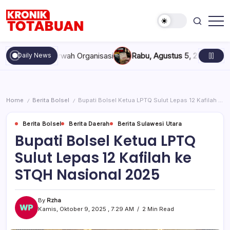
Skip
to
content
Berita
Kronik
Terkini
Totabuan
hari
dan Marwah Organisasi
Rabu, Agustus 5, 2026 , 11:44 AM
Anak 
Daily News
ini
Kronik
Totabuan
Home
Berita Bolsel
Bupati Bolsel Ketua LPTQ Sulut Lepas 12 Kafilah ke STQH Nasional 2025
/
/
Berita Bolsel
Berita Daerah
Berita Sulawesi Utara
Bupati Bolsel Ketua LPTQ
Sulut Lepas 12 Kafilah ke
STQH Nasional 2025
By
Rzha
Kamis, Oktober 9, 2025 , 7:29 AM
2 Min Read