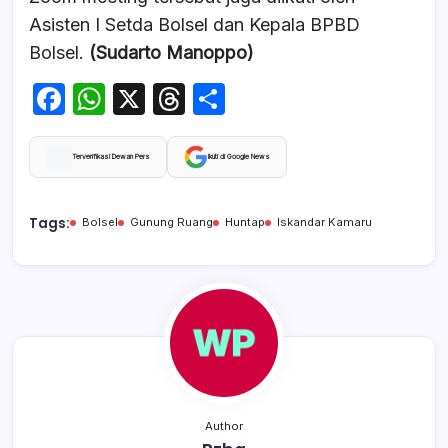
Asisten I Setda Bolsel dan Kepala BPBD
Bolsel.
(Sudarto Manoppo)
F
W
X
T
S
a
h
hr
h
c
at
e
ar
Terverifikasi Dewan Pers
Ikuti di Google News
e
s
a
e
b
A
d
Tags:
Bolsel
Gunung Ruang
Huntap
Iskandar Kamaru
o
p
s
o
p
k
Author