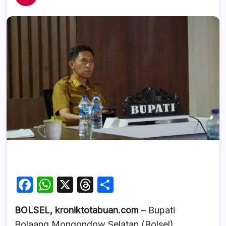
F
W
X
T
S
a
h
hr
h
BOLSEL, kroniktotabuan.com
– Bupati
c
at
e
ar
Bolaang Mongondow Selatan (Bolsel),