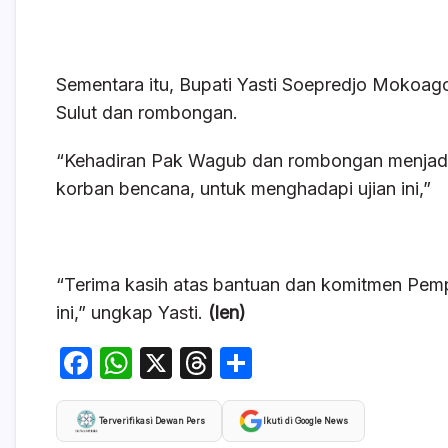
Sementara itu, Bupati Yasti Soepredjo Mokoa
Sulut dan rombongan.
“Kehadiran Pak Wagub dan rombongan menjadi 
korban bencana, untuk menghadapi ujian ini,”
“Terima kasih atas bantuan dan komitmen Pem
ini,” ungkap Yasti.
(len)
F
W
X
T
S
a
h
hr
h
c
at
e
ar
Terverifikasi Dewan Pers
Ikuti di Google News