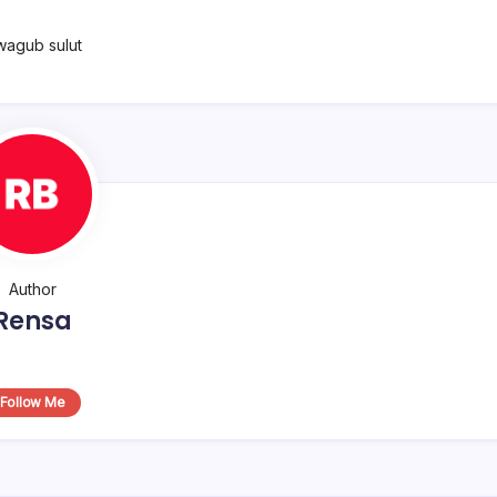
wagub sulut
Author
Rensa
Follow Me