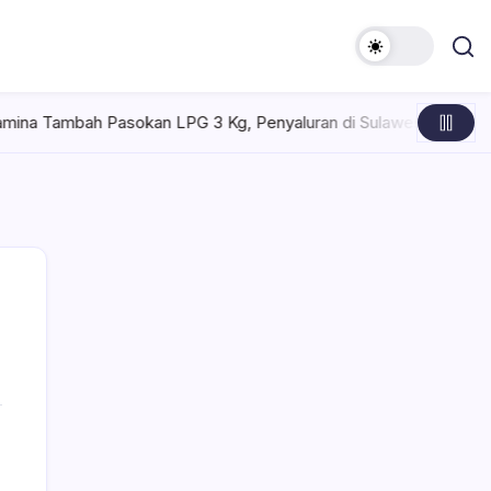
sokan LPG 3 Kg, Penyaluran di Sulawesi Selatan Kondusif
Se