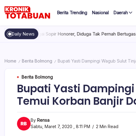
Skip
to
Berita Trending
Nasional
Daerah
content
Berita
Kronik
Terkini
hari
Totabuan
bagai Sopir Honorer, Diduga Tak Pernah Bertugas Tiap Bulan Teri
Daily News
ini
Kronik
Totabuan
Home
Berita Bolmong
Bupati Yasti Dampingi Wagub Sulut Tinj
/
/
Berita Bolmong
Bupati Yasti Dampingi
Temui Korban Banjir D
By
Rensa
Sabtu, Maret 7, 2020 , 8:11 PM
2 Min Read