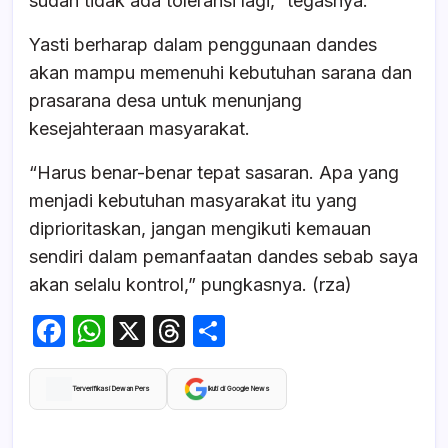
sudah tidak ada toleransi lagi,” tegasnya.
Yasti berharap dalam penggunaan dandes
akan mampu memenuhi kebutuhan sarana dan
prasarana desa untuk menunjang
kesejahteraan masyarakat.
“Harus benar-benar tepat sasaran. Apa yang
menjadi kebutuhan masyarakat itu yang
diprioritaskan, jangan mengikuti kemauan
sendiri dalam pemanfaatan dandes sebab saya
akan selalu kontrol,” pungkasnya. (rza)
F
W
X
T
S
a
h
hr
h
c
at
e
ar
Terverifikasi Dewan Pers
Ikuti di Google News
e
s
a
e