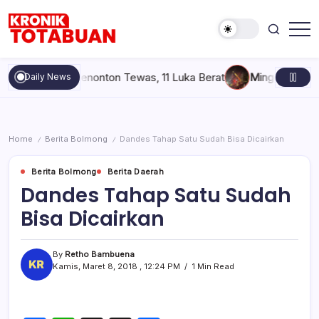
Skip
to
content
Berita
Kronik
Terkini
Totabuan
hari
Upai, 6 Penonton Tewas, 11 Luka Berat
Minggu, Agustus 9, 2
Daily News
ini
Kronik
Totabuan
Home
Berita Bolmong
Dandes Tahap Satu Sudah Bisa Dicairkan
/
/
Berita Bolmong
Berita Daerah
Dandes Tahap Satu Sudah
Bisa Dicairkan
By
Retho Bambuena
Kamis, Maret 8, 2018 , 12:24 PM
1 Min Read