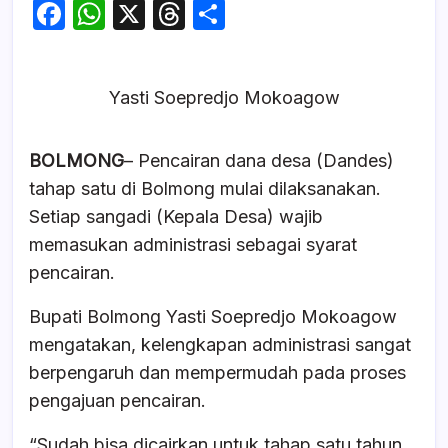
F
W
X
T
S
a
h
hr
h
c
at
e
ar
Yasti Soepredjo Mokoagow
e
s
a
e
b
A
d
BOLMONG
– Pencairan dana desa (Dandes)
o
p
s
tahap satu di Bolmong mulai dilaksanakan.
o
p
Setiap sangadi (Kepala Desa) wajib
k
memasukan administrasi sebagai syarat
pencairan.
Bupati Bolmong Yasti Soepredjo Mokoagow
mengatakan, kelengkapan administrasi sangat
berpengaruh dan mempermudah pada proses
pengajuan pencairan.
“Sudah bisa dicairkan untuk tahap satu tahun