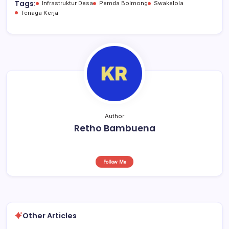
b
A
d
Tags:
Infrastruktur Desa
Pemda Bolmong
Swakelola
Tenaga Kerja
o
p
s
o
p
k
Author
Retho Bambuena
Follow Me
Other Articles