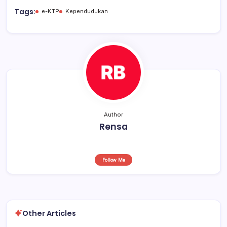
b
A
d
Tags:
e-KTP
Kependudukan
o
p
s
o
p
k
Author
Rensa
Follow Me
Other Articles