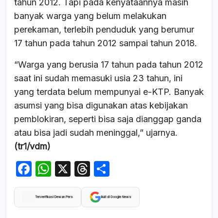
tahun 2012. Tapi pada kenyataannya masih
banyak warga yang belum melakukan
perekaman, terlebih penduduk yang berumur
17 tahun pada tahun 2012 sampai tahun 2018.
“Warga yang berusia 17 tahun pada tahun 2012
saat ini sudah memasuki usia 23 tahun, ini
yang terdata belum mempunyai e-KTP. Banyak
asumsi yang bisa digunakan atas kebijakan
pemblokiran, seperti bisa saja dianggap ganda
atau bisa jadi sudah meninggal,” ujarnya.
(tr1/vdm)
F
W
X
T
S
a
h
hr
h
c
at
e
ar
Terverifikasi Dewan Pers
Ikuti di Google News
e
s
a
e