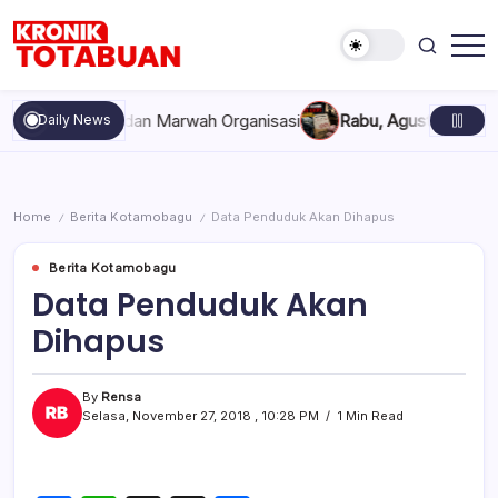
Skip
to
content
Berita
Kronik
Terkini
Totabuan
hari
kompakan, dan Marwah Organisasi
Rabu, Agustus 5, 2026 , 11
Daily News
ini
Kronik
Totabuan
Home
Berita Kotamobagu
Data Penduduk Akan Dihapus
/
/
Berita Kotamobagu
Data Penduduk Akan
Dihapus
By
Rensa
Selasa, November 27, 2018 , 10:28 PM
1 Min Read