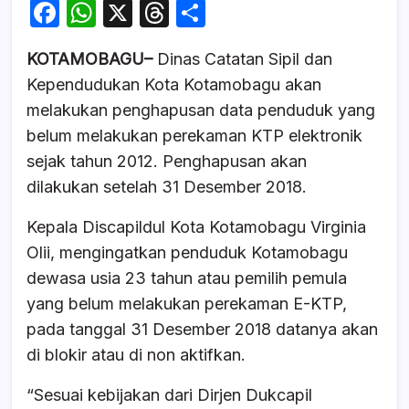
F
W
X
T
S
a
h
hr
h
KOTAMOBAGU–
Dinas Catatan Sipil dan
c
at
e
ar
Kependudukan Kota Kotamobagu akan
e
s
a
e
melakukan penghapusan data penduduk yang
b
A
d
belum melakukan perekaman KTP elektronik
o
p
s
sejak tahun 2012. Penghapusan akan
o
p
dilakukan setelah 31 Desember 2018.
k
Kepala Discapildul Kota Kotamobagu Virginia
Olii, mengingatkan penduduk Kotamobagu
dewasa usia 23 tahun atau pemilih pemula
yang belum melakukan perekaman E-KTP,
pada tanggal 31 Desember 2018 datanya akan
di blokir atau di non aktifkan.
“Sesuai kebijakan dari Dirjen Dukcapil