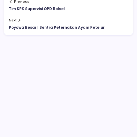
Previous
Tim KPK Supervisi OPD Bolsel
Next
Poyowa Besar I Sentra Peternakan Ayam Petelur
Video Pelajar SMA Ciuman Bibir di
Lapangan Kotamobagu Beredar di