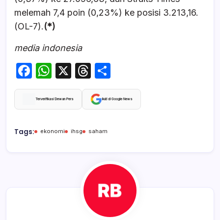
melemah 7,4 poin (0,23%) ke posisi 3.213,16.
(OL-7).
(*)
media indonesia
F
W
X
T
S
a
h
hr
h
c
at
e
ar
Terverifikasi Dewan Pers
Ikuti di Google News
e
s
a
e
b
A
d
Tags:
ekonomi
ihsg
saham
o
p
s
o
p
k