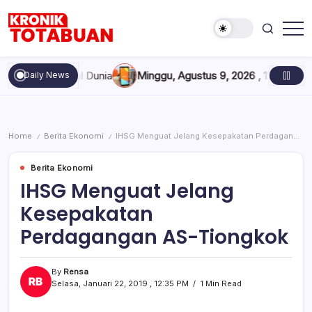
Skip
to
content
Berita
Kronik
Terkini
Totabuan
hari
 Meninggal Dunia
Minggu, Agustus 9, 2026 , 11:40 AM
Kredit B
Daily News
ini
Kronik
Totabuan
Home
Berita Ekonomi
IHSG Menguat Jelang Kesepakatan Perdagangan AS-Tiongkok
/
/
Berita Ekonomi
IHSG Menguat Jelang
Kesepakatan
Perdagangan AS-Tiongkok
By
Rensa
Selasa, Januari 22, 2019 , 12:35 PM
1 Min Read