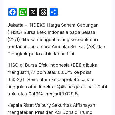
F
W
X
T
S
a
h
hr
h
Jakarta –
INDEKS Harga Saham Gabungan
c
at
e
ar
(IHSG) Bursa Efek Indonesia pada Selasa
e
s
a
e
(22/1) dibuka menguat jelang kesepakatan
b
A
d
perdagangan antara Amerika Serikat (AS) dan
o
p
s
Tiongkok pada akhir Januari ini.
o
p
IHSG di Bursa Efek Indonesia (BEI) dibuka
k
menguat 1,77 poin atau 0,03% ke posisi
6.452,6. Sementara kelompok 45 saham
unggulan atau Indeks LQ45 bergerak naik 0,44
poin atau 0,43% menjadi 1.029,5.
Kepala Riset Valbury Sekuritas Alfiansyah
mengatakan Presiden AS Donald Trump