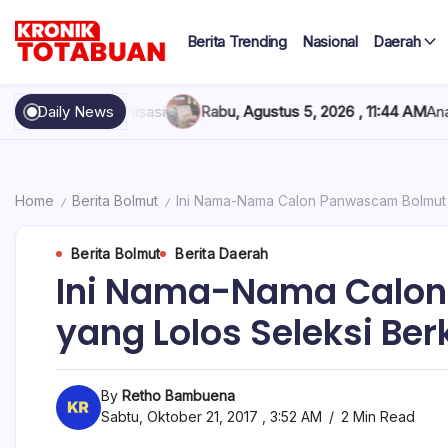
Skip
to
Berita Trending
Nasional
Daerah
content
Berita
Kronik
Terkini
hari
Totabuan
i
Daily News
Rabu, Agustus 5, 2026 , 11:44 AM
Anak Kadis Dishub Bolsel 
ini
Kronik
Totabuan
Home
Berita Bolmut
Ini Nama-Nama Calon Panwascam Bolmut 
/
/
Berita Bolmut
Berita Daerah
Ini Nama-Nama Calo
yang Lolos Seleksi Ber
By
Retho Bambuena
Sabtu, Oktober 21, 2017 , 3:52 AM
2 Min Read