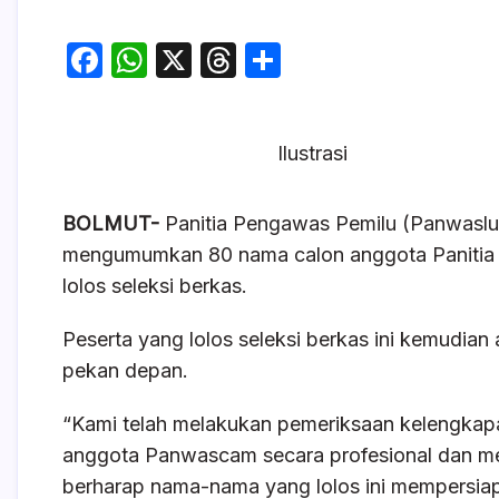
F
W
X
T
S
a
h
hr
h
c
at
e
ar
Ilustrasi
e
s
a
e
b
A
d
BOLMUT-
Panitia Pengawas Pemilu (Panwasl
o
p
s
mengumumkan 80 nama calon anggota Panitia
o
p
lolos seleksi berkas.
k
Peserta yang lolos seleksi berkas ini kemudian 
pekan depan.
“Kami telah melakukan pemeriksaan kelengkapa
anggota Panwascam secara profesional dan m
berharap nama-nama yang lolos ini mempersiapk