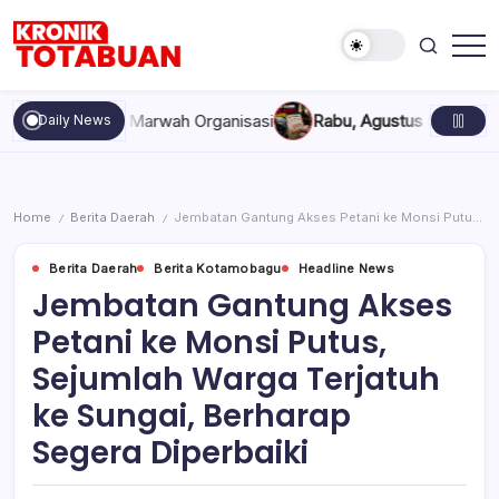
Skip
to
content
Berita
Kronik
Terkini
Totabuan
hari
akan, dan Marwah Organisasi
Rabu, Agustus 5, 2026 , 11:44 A
Daily News
ini
Kronik
Totabuan
Home
Berita Daerah
Jembatan Gantung Akses Petani ke Monsi Putus, Sejumlah Warga Terjatuh ke Sungai, Berharap Segera Diperbaiki
/
/
Berita Daerah
Berita Kotamobagu
Headline News
Jembatan Gantung Akses
Petani ke Monsi Putus,
Sejumlah Warga Terjatuh
ke Sungai, Berharap
Segera Diperbaiki