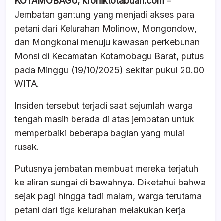
KOTAMOBAGU, kroniktotabuan.com
–
c
at
e
ar
Jembatan gantung yang menjadi akses para
e
s
a
e
petani dari Kelurahan Molinow, Mongondow,
b
A
d
dan Mongkonai menuju kawasan perkebunan
o
p
s
Monsi di Kecamatan Kotamobagu Barat, putus
o
p
pada Minggu (19/10/2025) sekitar pukul 20.00
k
WITA.
Insiden tersebut terjadi saat sejumlah warga
tengah masih berada di atas jembatan untuk
memperbaiki beberapa bagian yang mulai
rusak.
Putusnya jembatan membuat mereka terjatuh
ke aliran sungai di bawahnya. Diketahui bahwa
sejak pagi hingga tadi malam, warga terutama
petani dari tiga kelurahan melakukan kerja