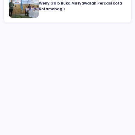
Weny Gaib Buka Musyawarah Percasi Kota
Kotamobagu
Anggota DPRD Kotamobagu Herdy
Korompot Kembali Diperiksa Polisi,
Dugaan Penipuan Rp300 Juta