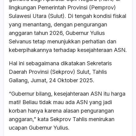
e
s
a
e
lingkungan Pemerintah Provinsi (Pemprov)
b
A
d
Sulawesi Utara (Sulut). Di tengah kondisi fiskal
o
p
s
yang menantang, dengan pengurangan
o
p
anggaran tahun 2026, Gubernur Yulius
k
Selvanus tetap menunjukkan perhatian dan
keberpihakannya terhadap kesejahteraan ASN.
Hal ini sebagaimana dikatakan Sekretaris
Daerah Provinsi (Sekprov) Sulut, Tahlis
Gallang, Jumat, 24 Oktober 2025.
“Gubernur bilang, kesejahteraan ASN itu harga
mati! Beliau tidak mau ada ASN yang jadi
korban hanya karena alasan pengurangan
anggaran,” kata Sekprov Tahlis menirukan
ucapan Gubernur Yulius.