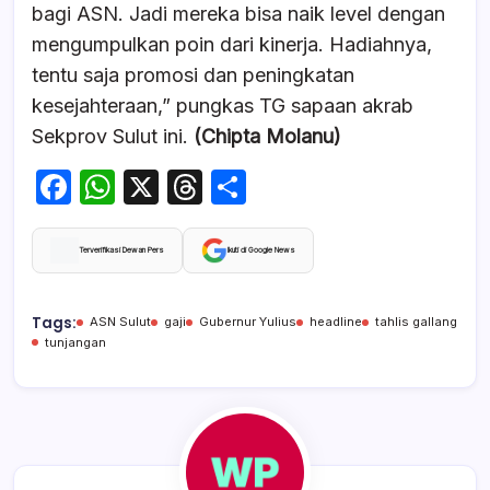
bagi ASN. Jadi mereka bisa naik level dengan
mengumpulkan poin dari kinerja. Hadiahnya,
tentu saja promosi dan peningkatan
kesejahteraan,” pungkas TG sapaan akrab
Sekprov Sulut ini.
(Chipta Molanu)
F
W
X
T
S
a
h
hr
h
c
at
e
ar
Terverifikasi Dewan Pers
Ikuti di Google News
e
s
a
e
b
A
d
Tags:
ASN Sulut
gaji
Gubernur Yulius
headline
tahlis gallang
tunjangan
o
p
s
o
p
k