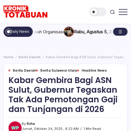
Skip
to
content
Berita
Kronik
Terkini
Totabuan
hari
 dan Marwah Organisasi
Rabu, Agustus 5, 2026 , 11:44 AM
Anak
Daily News
ini
Kronik
Totabuan
Home
Berita Daerah
Kabar Gembira Bagi ASN Sulut, Gubernur Tegaskan Tak Ada Pemotongan Gaji dan Tunjangan di 2026
/
/
Berita Daerah
Berita Sulawesi Utara
Headline News
Kabar Gembira Bagi ASN
Sulut, Gubernur Tegaskan
Tak Ada Pemotongan Gaji
dan Tunjangan di 2026
By
Rzha
Jumat, Oktober 24, 2025 , 8:23 AM
1 Min Read