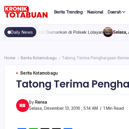
Skip
to
Berita Trending
Nasional
Daerah
content
Berita
Kronik
Terkini
hari
Totabuan
xcavator Diamankan di Polsek Lolayan
Daily News
Selasa, Agustus 4, 202
ini
Kronik
Totabuan
Home
Berita Kotamobagu
Tatong Terima Penghargaan Keme
/
/
Berita Kotamobagu
Tatong Terima Pengh
By
Rensa
Selasa, Desember 13, 2016 , 5:14 AM
1 Min Read