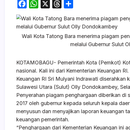
F
W
X
T
S
a
h
hr
h
c
at
e
ar
e
s
a
e
Wali Kota Tatong Bara menerima piagam pe
b
A
d
melalui Gubernur Sulut 
o
p
s
o
p
KOTAMOBAGU- Pemerintah Kota (Pemkot) Kota
k
nasional. Kali ini dari Kementerian Keuangan R
Keuangan RI Sri Mulyani Indrawati diserahkan 
Sulawesi Utara (Sulut) Olly Dondokambey, Sela
Penyerahan piagam penghargaan diberikan di s
2017 oleh gubernur kepada seluruh kepala dae
menyusun dan menyajikan laporan keuangan tah
keuangan pemerintah.
“Penghargaan dari Kementerian Keuangan ini a