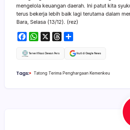
mengelola keuangan daerah. Ini patut kita syu
terus bekerja lebih baik lagi terutama dalam 
Bara, Selasa (13/12). (rez)
F
W
X
T
S
a
h
hr
h
c
at
e
ar
Terverifikasi Dewan Pers
Ikuti di Google News
e
s
a
e
b
A
d
Tags:
Tatong Terima Penghargaan Kemenkeu
o
p
s
o
p
k