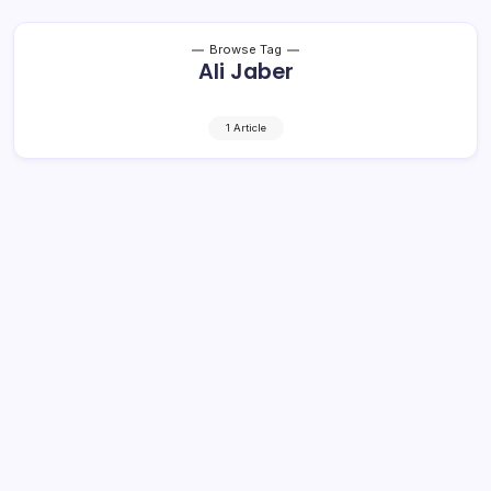
Browse Tag
Ali Jaber
1 Article
KABAR DUKA, Syekh Ali Jaber Tutup
Usia
1 Min Read
By
Rensa
JAKARTA– Indonesia kehilangan ulama besar. Syekh Ali
Jaber atau Ali Saleh Muhammed Ali Jaber, tutup usia,
Kamis 14 Jannuari 2021 di RS Yarsi, sekitar pukul 08.30