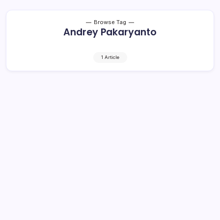
Browse Tag
Andrey Pakaryanto
1 Article
Lewat MMA, Andrey Pakaryanto
Harumkan Nama Kotamobagu di
Kancah Nasional
1 Min Read
By
Rensa
OLAHRAGA– Andrey Pakaryanto berhasil menang pada
debut perdananya di Mixed Martial Arts (MMA) One