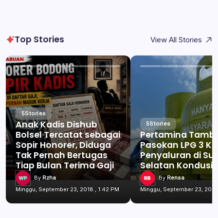
Top Stories
View All Stories
5
Stories
Anak Kadis Dishub
5
Stories
Bolsel Tercatat sebagai
Pertamina Tamb
Sopir Honorer, Diduga
Pasokan LPG 3 Kg
Tak Pernah Bertugas
Penyaluran di Su
Tiap Bulan Terima Gaji
Selatan Kondusif
By
Rzha
By
Rensa
Minggu, September 23, 2018 , 1:42 PM
Minggu, September 23, 2018 