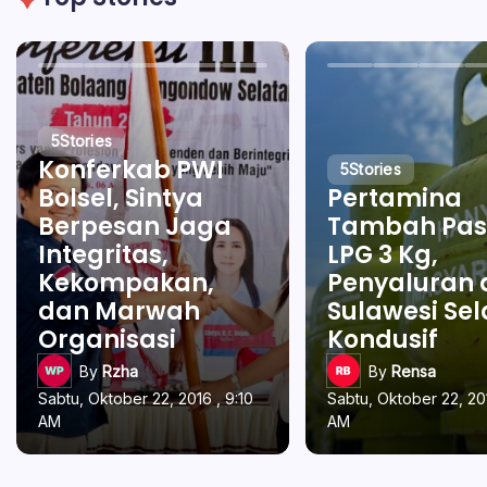
5
Stories
Konferkab PWI
5
Stories
Bolsel, Sintya
Pertamina
Berpesan Jaga
Tambah Pas
Integritas,
LPG 3 Kg,
Kekompakan,
Penyaluran 
dan Marwah
Sulawesi Se
Organisasi
Kondusif
By
Rzha
By
Rensa
Sabtu, Oktober 22, 2016 , 9:10
Sabtu, Oktober 22, 201
AM
AM