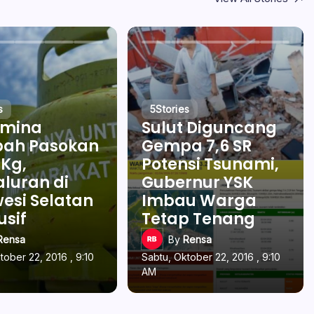
s
5
Stories
amina
Sulut Diguncang
ah Pasokan
Gempa 7,6 SR
 Kg,
Potensi Tsunami,
luran di
Gubernur YSK
esi Selatan
Imbau Warga
usif
Tetap Tenang
Rensa
By
Rensa
tober 22, 2016 , 9:10
Sabtu, Oktober 22, 2016 , 9:10
AM