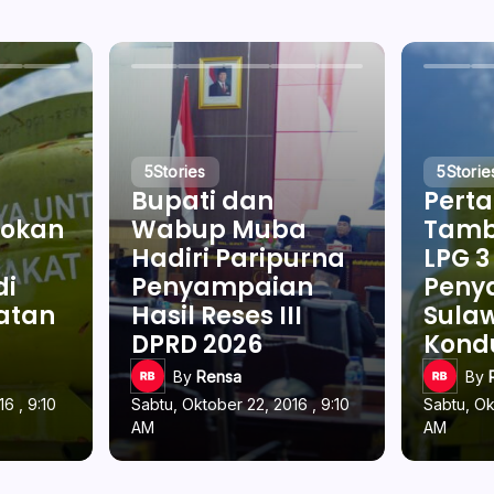
5
Stories
5
Storie
Bupati dan
Pert
okan
Wabup Muba
Tamb
Hadiri Paripurna
LPG 3
di
Penyampaian
Penya
latan
Hasil Reses III
Sulaw
DPRD 2026
Kond
By
Rensa
By
6 , 9:10
Sabtu, Oktober 22, 2016 , 9:10
Sabtu, Ok
AM
AM