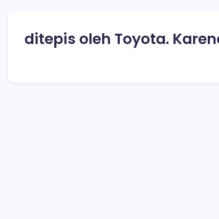
ditepis oleh Toyota. Kare
Transmisi Bermasalah, Toyota: Ini Tid
2 Min Read
By
Rensa
Jakarta -Permasalah Transmisi pada produk Toyota yaitu All
dikeluhkan sebagian konsumen, ditepis oleh Toyota. Karena