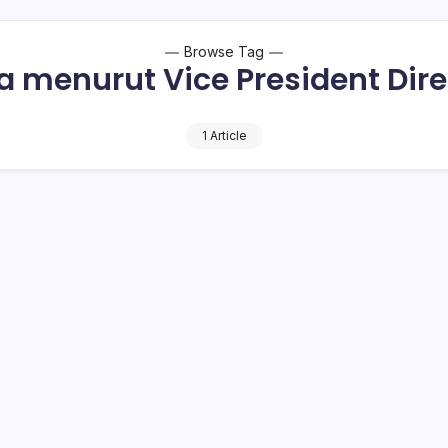
Browse Tag
na menurut Vice President Dire
1 Article
ak Berhubungan dengan Safety dan Kualitas
 New Fortuner dan All New Innova yang baru-baru ini banyak
 menurut Vice President Director PT Toyota Astra…