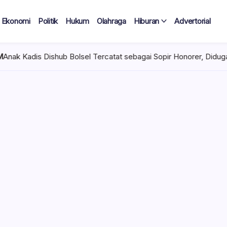
Ekonomi
Politik
Hukum
Olahraga
Hiburan
Advertorial
olsel Tercatat sebagai Sopir Honorer, Diduga Tak Pernah Bertugas
 Tercatat
Diduga Tak
lan Terima
 mencuat di lingkungan
el). Kepala Dinas
n diduga mengangkat anak