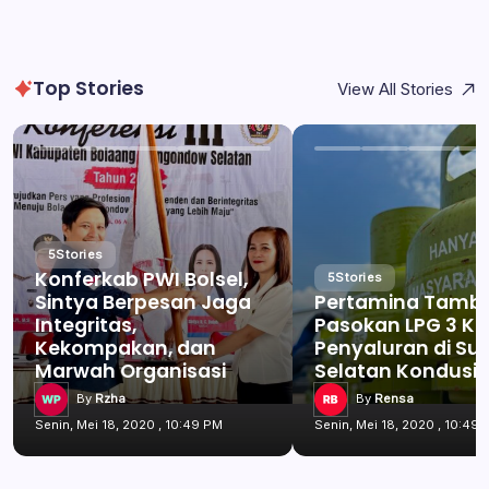
Top Stories
View All Stories
5
Stories
Konferkab PWI Bolsel,
5
Stories
Sintya Berpesan Jaga
Pertamina Tamb
Integritas,
Pasokan LPG 3 Kg
Kekompakan, dan
Penyaluran di Su
Marwah Organisasi
Selatan Kondusif
By
Rzha
By
Rensa
Senin, Mei 18, 2020 , 10:49 PM
Senin, Mei 18, 2020 , 10:49