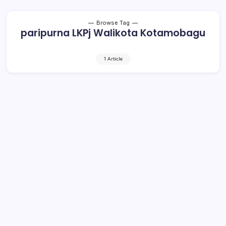
Browse Tag
paripurna LKPj Walikota Kotamobagu
1 Article
Walikota Kotamobagu Tak Hadir,
DPRD Tunda Paripurna LKPj
1 Min Read
By
Rensa
KOTAMOBAGU– Rapat paripurna tingkat II penyampaian
rekomendasi atas laporan keterangan
pertanggungjawaban (LKPj) Walikota Kotamobagu Tahun