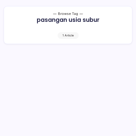
Browse Tag
pasangan usia subur
1 Article
Jumlah Ibu Hamil di Bolmong Turun
1 Min Read
By
Rensa
BOLMONG– Di tengah pandemi virus Korona atau Covid-
19, jumlah ibu hamil di Kabupaten Bolaang Mongondow
(Bolmong) menurun. Hal tersebut sebagaimana
diungkapkan Kepala Dinas Pengendalian Penduduk dan