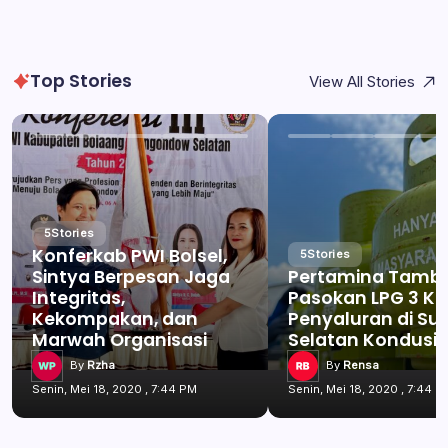
Top Stories
View All Stories
5
Stories
Konferkab PWI Bolsel,
5
Stories
Sintya Berpesan Jaga
Pertamina Tamb
Integritas,
Pasokan LPG 3 Kg
Kekompakan, dan
Penyaluran di Su
Marwah Organisasi
Selatan Kondusif
By
Rzha
By
Rensa
Senin, Mei 18, 2020 , 7:44 PM
Senin, Mei 18, 2020 , 7:44 P