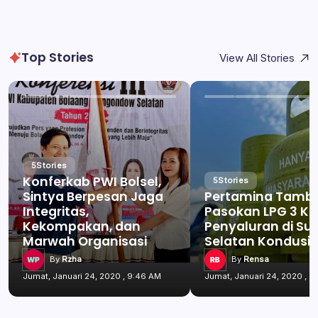
Top Stories
View All Stories
5
Stories
Konferkab PWI Bolsel,
5
Stories
Sintya Berpesan Jaga
Pertamina Tamb
Integritas,
Pasokan LPG 3 Kg
Kekompakan, dan
Penyaluran di Su
Marwah Organisasi
Selatan Kondusif
By
Rzha
By
Rensa
Jumat, Januari 24, 2020 , 9:46 AM
Jumat, Januari 24, 2020 , 9