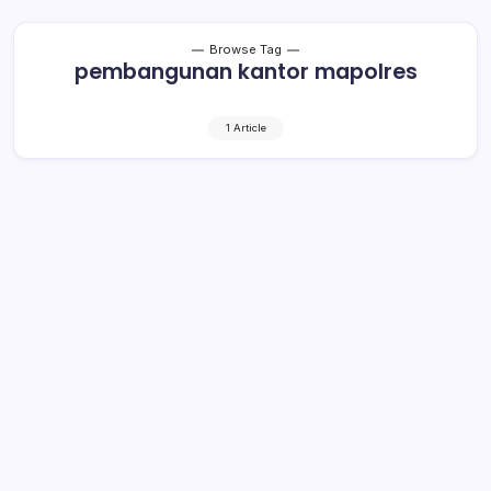
Browse Tag
pembangunan kantor mapolres
1 Article
5 Hektar Lahan Disiapkan Pemkab
Bolmong, Tahun Depan
Pembangunan Mapolres Dimulai
1 Min Read
By
Rensa
BOLMONG– Wakil Bupati Bolaang Mongondow
(Bolmong), Yanny Ronny Tuuk, menunjukkan lahan seluas