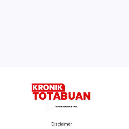
Excavator dan Operator Diamankan
Weny Gaib Hadiri Seminar Hukum Kejati
Sulut, Soroti Penindakan Korupsi
Pertambangan dan Kejahatan Lingkungan
Warga Gogagoman Ditemukan Gantung
Diri di Pohon Sirih
Selengkapnya
Terverifikasi Dewan Pers
Disclaimer