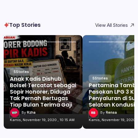
Top Stories
View All Stories
5
Stories
Anak Kadis Dishub
5
Stories
Bolsel Tercatat sebagai
Pertamina Tamb
Sopir Honorer, Diduga
Pasokan LPG 3 Kg
Tak Pernah Bertugas
Penyaluran di Su
Tiap Bulan Terima Gaji
Selatan Kondusif
By
Rzha
By
Rensa
Kamis, November 19, 2020 , 10:15 AM
Kamis, November 19, 2020 ,