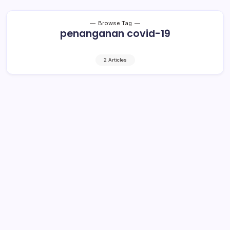
Browse Tag
penanganan covid-19
2 Articles
Kepala Daerah Langgar Protokol
Covid-19 Bisa Dicopot
2 Min Read
By
Rensa
JAKARTA- Instruksi Menteri Dalam Negeri (Mendagri)
Nomor 6 Tahun 2020 tentang Penegakan Protokol
Kesehatan untuk Pengendalian Covid-19 diterbitkan