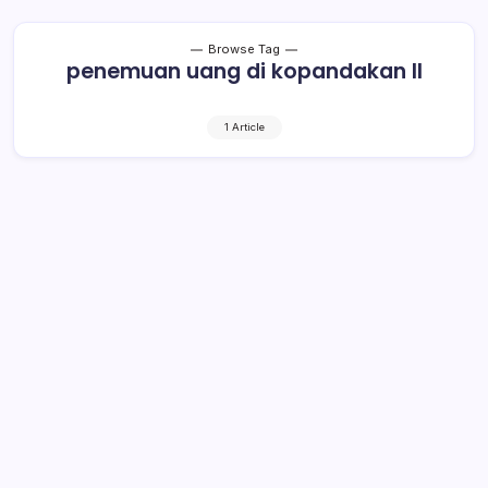
Browse Tag
penemuan uang di kopandakan II
1 Article
500 Lembar Uang Cetakan Tahun
1951 Ditemukan di Kopandakan II
1 Min Read
By
Rensa
KOTAMOBAGU– Warga Desa Kopandakan II, Kecamatan
Lolayan, Kabupaten Bolaang Mongondow, dikejutkan
dengan penemuan sekira 500 lembar uang kertas