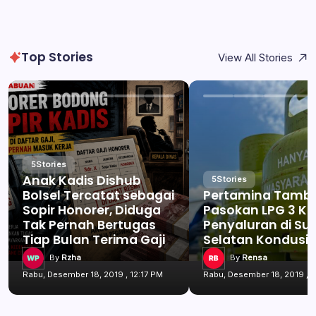
Top Stories
View All Stories
5
Stories
Anak Kadis Dishub
5
Stories
Bolsel Tercatat sebagai
Pertamina Tamb
Sopir Honorer, Diduga
Pasokan LPG 3 Kg
Tak Pernah Bertugas
Penyaluran di Su
Tiap Bulan Terima Gaji
Selatan Kondusif
By
Rzha
By
Rensa
Rabu, Desember 18, 2019 , 12:17 PM
Rabu, Desember 18, 2019 , 1