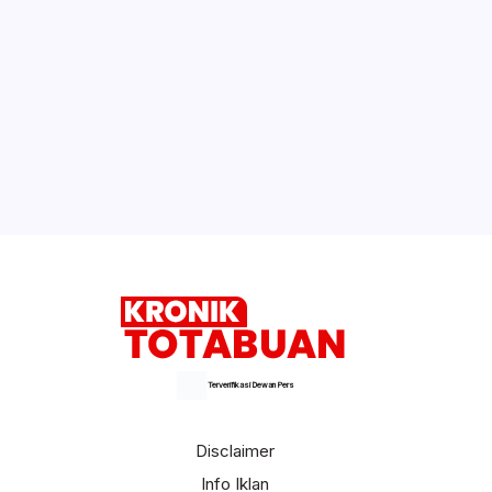
Rukmi Simbala: Guru Kontrak
Dirumahkan Pengaruhi KBM
TP-PKK dan KNPI Bolmong Gelar
Sosialisasi Peningkatan Pola Asuh Anak
Selengkapnya
Terverifikasi Dewan Pers
Disclaimer
Info Iklan