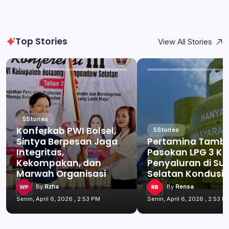
Top Stories
View All Stories
5
Stories
Konferkab PWI Bolsel,
5
Stories
Sintya Berpesan Jaga
Pertamina Tamb
Integritas,
Pasokan LPG 3 Kg
Kekompakan, dan
Penyaluran di Su
Marwah Organisasi
Selatan Kondusif
By
Rzha
By
Rensa
Senin, April 6, 2026 , 2:53 PM
Senin, April 6, 2026 , 2:53 P