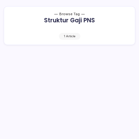
Browse Tag
Struktur Gaji PNS
1 Article
Struktur Gaji, Tunjangan dan Fasilitas
PNS Akan Diubah
1 Min Read
By
Retho Bambuena
JAKARTA– Rancangan Peraturan Pemerintah (RPP)
tentang Gaji, Tunjangan dan Fasilitas Pegawai Negeri Sipil