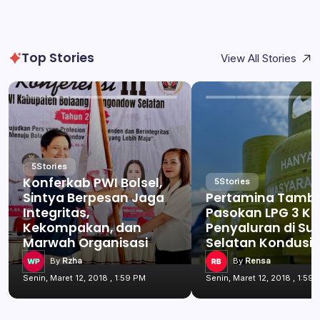
Top Stories
View All Stories
5
Stories
Konferkab PWI Bolsel,
5
Stories
Sintya Berpesan Jaga
Pertamina Tamb
Integritas,
Pasokan LPG 3 Kg
Kekompakan, dan
Penyaluran di Su
Marwah Organisasi
Selatan Kondusif
By
Rzha
By
Rensa
Senin, Maret 12, 2018 , 1:59 PM
Senin, Maret 12, 2018 , 1:59