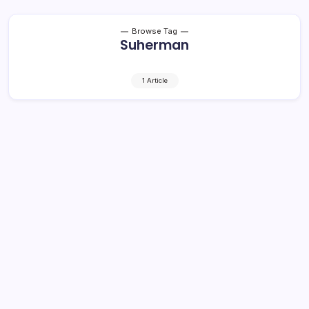
Browse Tag
Suherman
1 Article
MMS Lawan Vonis Majelis Hakim
1 Min Read
By
Rensa
MANADO- Mantan Bupati Bolmong Marlina Moha
Siahaan (MMS) keberatan dengan putusan Majelis Hakim
Pengadilan Tindak Pidana Korupsi (Tipidkor) Manado
yang menjatuhinya vonis 5 tahun penjara, denda Rp200