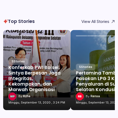
Top Stories
View All Stories
5
Stories
Konferkab PWI Bolsel,
5
Stories
Sintya Berpesan Jaga
Pertamina Tamb
Integritas,
Pasokan LPG 3 Kg
Kekompakan, dan
Penyaluran di Su
Marwah Organisasi
Selatan Kondusif
By
Rzha
By
Rensa
Minggu, September 13, 2020 , 3:24 PM
Minggu, September 13, 2020