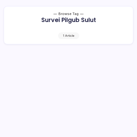
Browse Tag
Survei Pilgub Sulut
1 Article
Hasil Survei LSI: ODSK 68 Persen, CEP-
SSL Hanya 16 Persen
1 Min Read
By
Rensa
MANADO– Dukungan terhadap pasangan incumbent
Gubernur dan Wakil Gubernur Sulut Olly Dondokambey-
Steven Kandouw (ODSK) tetap tinggi. Ini dibuktikan