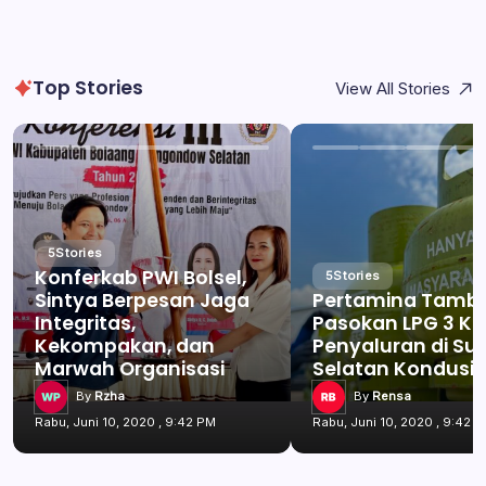
Top Stories
View All Stories
5
Stories
Konferkab PWI Bolsel,
5
Stories
Sintya Berpesan Jaga
Pertamina Tamb
Integritas,
Pasokan LPG 3 Kg
Kekompakan, dan
Penyaluran di Su
Marwah Organisasi
Selatan Kondusif
By
Rzha
By
Rensa
Rabu, Juni 10, 2020 , 9:42 PM
Rabu, Juni 10, 2020 , 9:42 