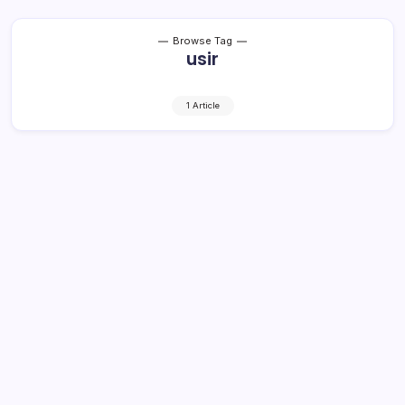
Browse Tag
usir
1 Article
Buntut Penghadangan Y2 di
Motabang, Polres Turunkan Tim
Maleo
1 Min Read
By
Retho Bambuena
LOLAK – Kepolisian Resort Bolaang Mongondow,