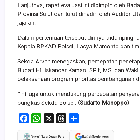
Lanjutnya, rapat evaluasi ini dipimpin oleh 
Provinsi Sulut dan turut dihadiri oleh Auditor
jajaran.
Dalam pertemuan tersebut dirinya didampingi ol
Kepala BPKAD Bolsel, Lasya Mamonto dan tim t
Sekda Arvan menegaskan, percepatan peneta
Bupati Hi. Iskandar Kamaru SP,t, MSi dan Wa
pelaksanaan program prioritas pembangunan d
“Ini juga untuk mendukung percepatan penyera
pungkas Sekda Bolsel.
(Sudarto Manoppo)
F
W
X
T
S
a
h
hr
h
c
at
e
ar
Terverifikasi Dewan Pers
Ikuti di Google News