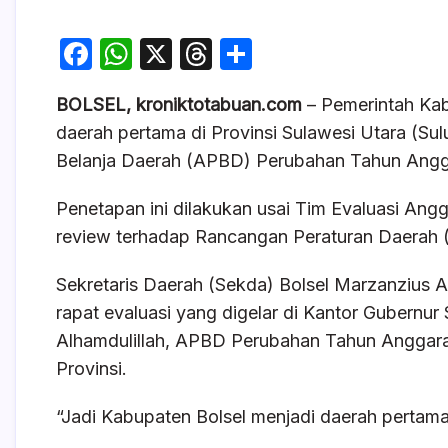
F
W
X
T
S
a
h
hr
h
BOLSEL, kroniktotabuan.com
– Pemerintah Ka
c
at
e
ar
daerah pertama di Provinsi Sulawesi Utara (S
e
s
a
e
Belanja Daerah (APBD) Perubahan Tahun Angg
b
A
d
o
p
s
Penetapan ini dilakukan usai Tim Evaluasi Ang
review terhadap Rancangan Peraturan Daerah 
o
p
k
Sekretaris Daerah (Sekda) Bolsel Marzanzius 
rapat evaluasi yang digelar di Kantor Gubernu
Alhamdulillah, APBD Perubahan Tahun Anggaran 
Provinsi.
“Jadi Kabupaten Bolsel menjadi daerah pertama