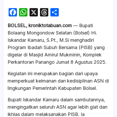
F
W
X
T
S
a
h
hr
h
BOLSEL, kroniktotabuan.com
— Bupati
c
at
e
ar
Bolaang Mongondow Selatan (Bolsel) Hi.
e
s
a
e
Iskandar Kamaru, S.Pt., M.Si menghadiri
b
A
d
Program Ibadah Subuh Bersama (PISB) yang
o
p
s
digelar di Masjid Amirul Mukminin, Komplek
o
p
Perkantoran Panango Jumat 8 Agustus 2025.
k
Kegiatan ini merupakan bagian dari upaya
memperkuat keimanan dan kedisiplinan ASN di
lingkungan Pemerintah Kabupaten Bolsel.
Bupati Iskandar Kamaru dalam sambutannya,
mengingatkan seluruh ASN agar lebih giat dan
ikhlas dalam melaksanakan PISB. Ia