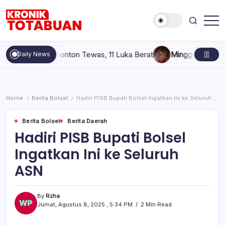
Skip
to
content
Berita
Kronik
Terkini
Totabuan
hari
ai, 6 Penonton Tewas, 11 Luka Berat
Minggu, Agustus 9, 202
Daily News
ini
Kronik
Totabuan
Home
Berita Bolsel
Hadiri PISB Bupati Bolsel Ingatkan Ini ke Seluruh ASN
/
/
Berita Bolsel
Berita Daerah
Hadiri PISB Bupati Bolsel
Ingatkan Ini ke Seluruh
ASN
By
Rzha
Jumat, Agustus 8, 2025 , 5:34 PM
2 Min Read