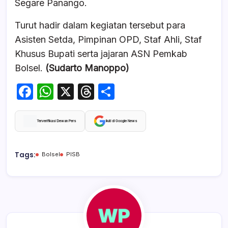
Segare Panango.
Turut hadir dalam kegiatan tersebut para
Asisten Setda, Pimpinan OPD, Staf Ahli, Staf
Khusus Bupati serta jajaran ASN Pemkab
Bolsel.
(Sudarto Manoppo)
F
W
X
T
S
a
h
hr
h
c
at
e
ar
Terverifikasi Dewan Pers
Ikuti di Google News
e
s
a
e
b
A
d
Tags:
Bolsel
PISB
o
p
s
o
p
k