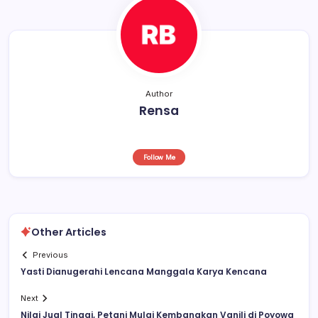
o
p
s
o
p
k
Author
Rensa
Follow Me
Other Articles
Previous
Yasti Dianugerahi Lencana Manggala Karya Kencana
Next
Nilai Jual Tinggi, Petani Mulai Kembangkan Vanili di Poyowa