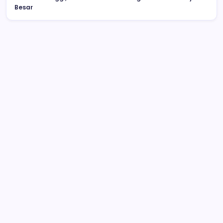
Besar
Drag Race di Upai Makan Korban, 16
Orang Jadi Korban, Enam Meninggal
Dunia
Begini Kronologi Tim Pangeran 05 McJoe