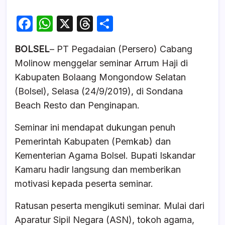
F
W
X
T
S
a
h
hr
h
BOLSEL
– PT Pegadaian (Persero) Cabang
c
at
e
ar
Molinow menggelar seminar Arrum Haji di
e
s
a
e
Kabupaten Bolaang Mongondow Selatan
b
A
d
(Bolsel), Selasa (24/9/2019), di Sondana
o
p
s
Beach Resto dan Penginapan.
o
p
Seminar ini mendapat dukungan penuh
k
Pemerintah Kabupaten (Pemkab) dan
Kementerian Agama Bolsel. Bupati Iskandar
Kamaru hadir langsung dan memberikan
motivasi kepada peserta seminar.
Ratusan peserta mengikuti seminar. Mulai dari
Aparatur Sipil Negara (ASN), tokoh agama,