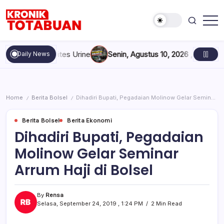
Skip
to
content
Berita
Kronik
Terkini
Totabuan
hari
an DPRD Dites Urine
Senin, Agustus 10, 2026 , 5:10 PM
Pebalap
Daily News
ini
Kronik
Totabuan
Home
Berita Bolsel
Dihadiri Bupati, Pegadaian Molinow Gelar Seminar Arrum Haji di Bolsel
/
/
Berita Bolsel
Berita Ekonomi
Dihadiri Bupati, Pegadaian
Molinow Gelar Seminar
Arrum Haji di Bolsel
By
Rensa
Selasa, September 24, 2019 , 1:24 PM
2 Min Read