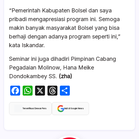
“Pemerintah Kabupaten Bolsel dan saya
pribadi mengapresiasi program ini. Semoga
makin banyak masyarakat Bolsel yang bisa
berhaji dengan adanya program seperti ini,”
kata Iskandar.
Seminar ini juga dihadiri Pimpinan Cabang
Pegadaian Molinow, Hana Meike
Dondokambey SS.
(zha)
F
W
X
T
S
a
h
hr
h
c
at
e
ar
Terverifikasi Dewan Pers
Ikuti di Google News
e
s
a
e
b
A
d