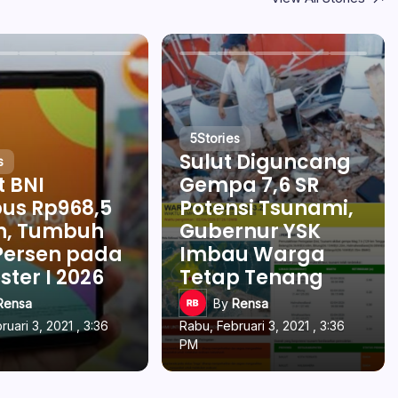
5
Stories
Sulut Diguncang
s
t BNI
Gempa 7,6 SR
us Rp968,5
Potensi Tsunami,
un, Tumbuh
Gubernur YSK
Persen pada
Imbau Warga
ter I 2026
Tetap Tenang
Rensa
By
Rensa
ruari 3, 2021 , 3:36
Rabu, Februari 3, 2021 , 3:36
PM