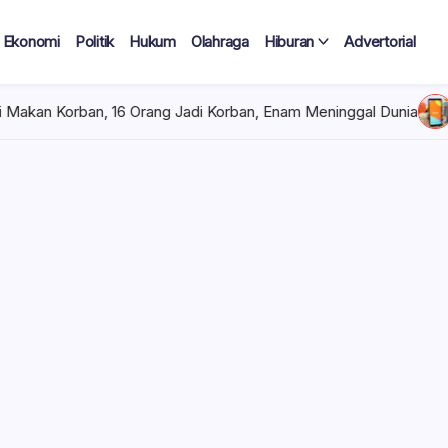
Ekonomi
Politik
Hukum
Olahraga
Hiburan
Advertorial
rang Jadi Korban, Enam Meninggal Dunia
Minggu, Agustus 9, 
g Race
 Dunia
menjadi korban dalam
ang digelar di
8/2026). Dari 17