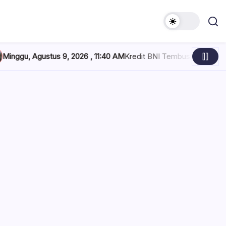
2026 , 11:40 AM
Kredit BNI Tembus Rp968,5 Triliun, Tumbuh 24,4