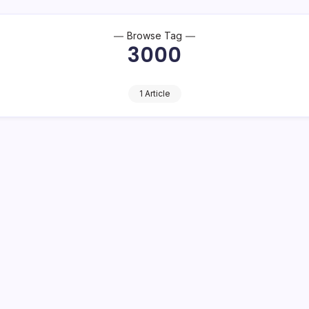
Browse Tag
3000
1 Article
.000 Dan Rp 6.000
in terbaru dengan nominal Rp10.000. Meterai baru tersebut sudah
. Materai tempel desain terbaru…