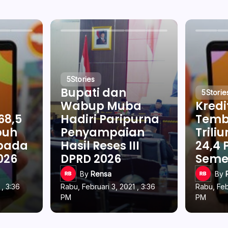
5
Stories
Bupati dan
5
Storie
Wabup Muba
Kredi
68,5
Hadiri Paripurna
Temb
buh
Penyampaian
Trili
 pada
Hasil Reses III
24,4 
026
DPRD 2026
Semes
By
Rensa
By
 , 3:36
Rabu, Februari 3, 2021 , 3:36
Rabu, Feb
PM
PM