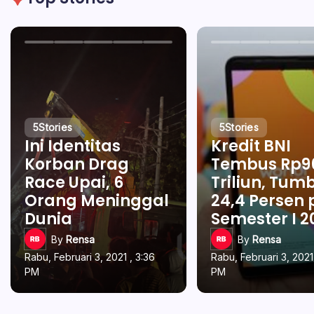
5
Stories
5
Stories
Ini Identitas
Kredit BNI
Korban Drag
Tembus Rp9
Race Upai, 6
Triliun, Tum
Orang Meninggal
24,4 Persen
Dunia
Semester I 2
By
Rensa
By
Rensa
Rabu, Februari 3, 2021 , 3:36
Rabu, Februari 3, 2021
PM
PM