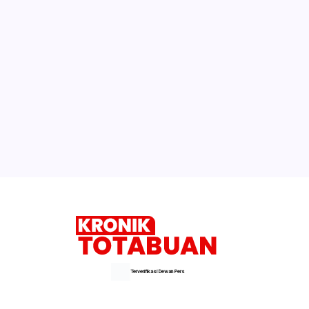
Kekerasan Seksual Ditindak Tegas
Rensa Bambuena: Caleg Jangan
Menakuti Rakyat!
Sebelum Sidang Clara Owner Investasi
Bodong Unggah Foto di Facebook. Lihat
Gayanya dan Reaksi Netizen!
Selengkapnya
Terverifikasi Dewan Pers