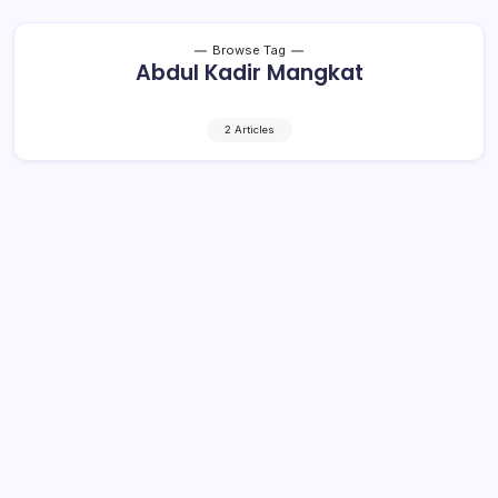
Browse Tag
Abdul Kadir Mangkat
2 Articles
Wakil Ketua DPRD Bolmong, Abdul
Kadir Mangkat Tutup Usia
1 Min Read
By
Rensa
KOTAMOBAGU – Kabar duka kembali menyelimuti
gedung Dewan Perwakilan Rakyat Daerah (DPRD)
Bolaang Mongondow (Bolmong). Abdul Kadir Mangkat