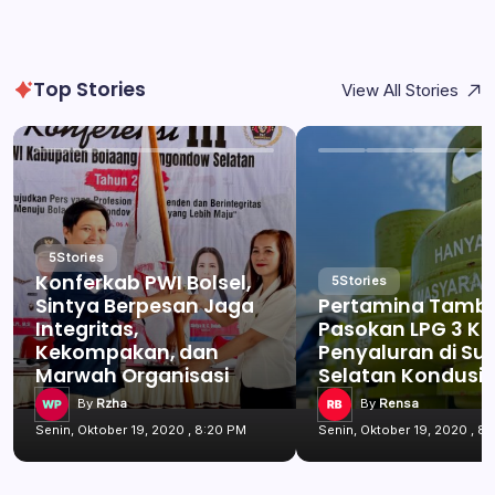
Top Stories
View All Stories
5
Stories
Konferkab PWI Bolsel,
5
Stories
Sintya Berpesan Jaga
Pertamina Tamb
Integritas,
Pasokan LPG 3 Kg
Kekompakan, dan
Penyaluran di Su
Marwah Organisasi
Selatan Kondusif
By
Rzha
By
Rensa
Senin, Oktober 19, 2020 , 8:20 PM
Senin, Oktober 19, 2020 , 8