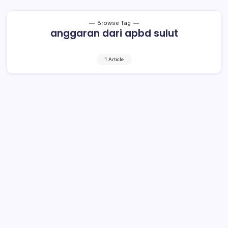
Browse Tag
anggaran dari apbd sulut
1 Article
Yasti Sebut Rp75 Miliar dari APBD
Sulut untuk Bangun Infrastruktur
1 Min Read
By
Rensa
BOLMONG– Dalam APBD Perubahan tahun anggaran
2020 Sulawesi Utara (Sulut), ada anggaran sebesar Rp75
miliar dialokasikan untuk pembangunan infrastruktur di